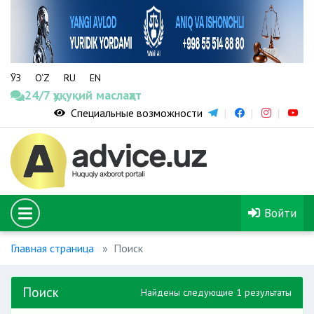
ЎЗ
O‘Z
RU
EN
24/7 ҳуқуқий маслаҳат
Специальные возможности
Войти
Главная страница
Поиск
Поиск
Найдены следующие 1 результаты