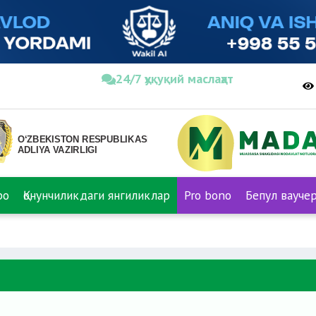
24/7 ҳуқуқий маслаҳат
ро
Қонунчиликдаги янгиликлар
Pro bono
Бепул вауче