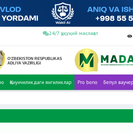
24/7 ҳуқуқий маслаҳат
ро
Қонунчиликдаги янгиликлар
Pro bono
Бепул вауче