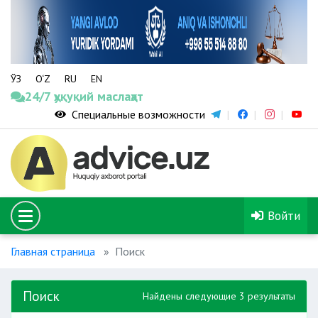
ЎЗ
O‘Z
RU
EN
24/7 ҳуқуқий маслаҳат
Специальные возможности
Войти
Главная страница
Поиск
Поиск
Найдены следующие 3 результаты