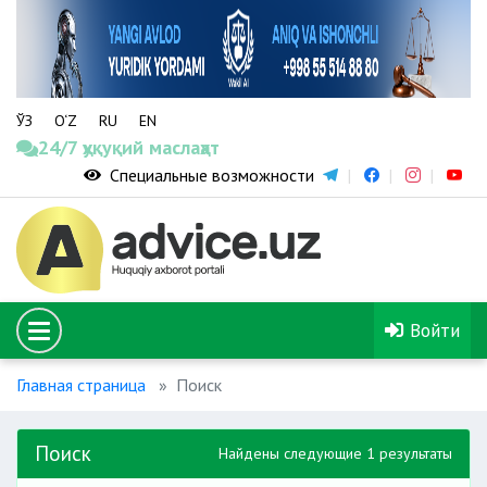
ЎЗ
O‘Z
RU
EN
24/7 ҳуқуқий маслаҳат
Специальные возможности
Войти
Главная страница
Поиск
Поиск
Найдены следующие 1 результаты