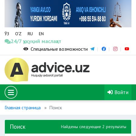
ЎЗ
O‘Z
RU
EN
24/7 ҳуқуқий маслаҳат
Специальные возможности
Войти
Главная страница
Поиск
Поиск
Найдены следующие 2 результаты