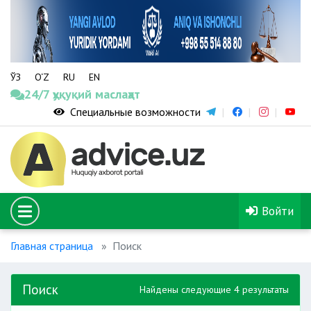
ЎЗ
O‘Z
RU
EN
24/7 ҳуқуқий маслаҳат
Специальные возможности
Войти
Главная страница
Поиск
Поиск
Найдены следующие 4 результаты