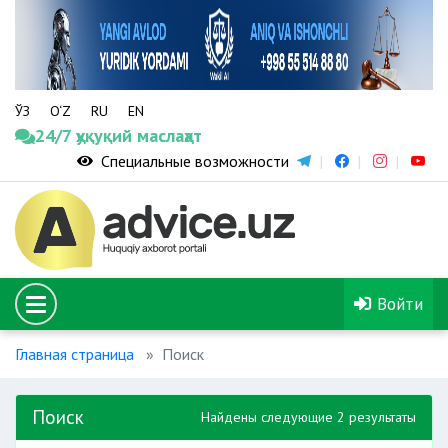
ЎЗ
O‘Z
RU
EN
24/7 ҳуқуқий маслаҳат
Специальные возможности
Войти
Главная страница
Поиск
Поиск
Найдены следующие 2 результаты