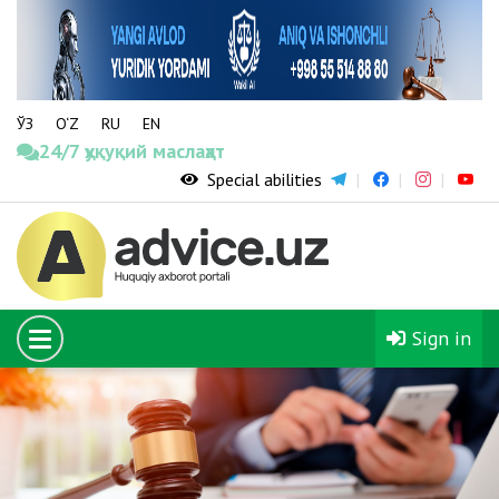
ЎЗ
O‘Z
RU
EN
24/7 ҳуқуқий маслаҳат
Special abilities
Sign in