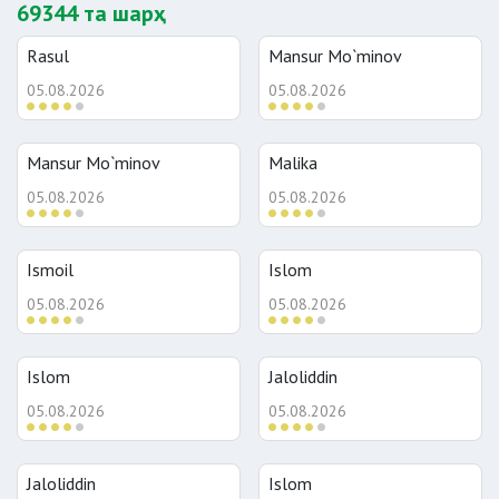
69344 та шарҳ
Rasul
Mansur Mo`minov
05.08.2026
05.08.2026
Mansur Mo`minov
Malika
05.08.2026
05.08.2026
Ismoil
Islom
05.08.2026
05.08.2026
Islom
Jaloliddin
05.08.2026
05.08.2026
Jaloliddin
Islom