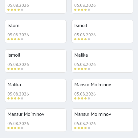
05.08.2026
05.08.2026
Islom
Ismoil
05.08.2026
05.08.2026
Ismoil
Malika
05.08.2026
05.08.2026
Malika
Mansur Mo`minov
05.08.2026
05.08.2026
Mansur Mo`minov
Mansur Mo`minov
05.08.2026
05.08.2026