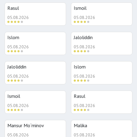
Rasul
Ismoil
05.08.2026
05.08.2026
Islom
Jaloliddin
05.08.2026
05.08.2026
Jaloliddin
Islom
05.08.2026
05.08.2026
Ismoil
Rasul
05.08.2026
05.08.2026
Mansur Mo`minov
Malika
05.08.2026
05.08.2026