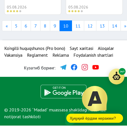
05.08.2026
05.08.2026
Previous
«
5
6
7
8
9
10
11
12
13
14
»
Ko‘ngilli huquqshunos (Pro bono)
Sayt xaritasi
Aloqalar
Vakansiya
Reglament
Reklama
Foydalanish shartlari
Кузатиб боринг:
24/7
© 2019-2026 “Madad” muassasa shaklidagi nodavlat
notijorat tashkiloti
Ҳуқуқий ёрдам керакми?