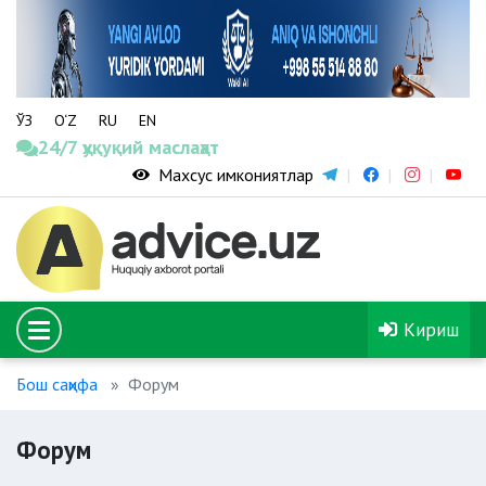
ЎЗ
O‘Z
RU
EN
24/7 ҳуқуқий маслаҳат
Махсус имкониятлар
Кириш
Бош саҳифа
Форум
Форум