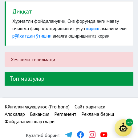
Диққат
Ҳурматли фойдаланувчи, Сиз форумда янги мавзу
очишда фикр қолдиришингиз учун
кириш
амалини ёки
рўйхатдан ўтишни
амалга оширишингиз керак
Хеч нима топилмади.
Топ мавзулар
Кўнгилли ҳуқуқшунос (Pro bono)
Сайт харитаси
Алоқалар
Вакансия
Регламент
Реклама бериш
Фойдаланиш шартлари
24/7
Кузатиб боринг: