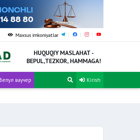
Maxsus imkoniyatlar
HUQUQIY MASLAHAT -
BEPUL,TEZKOR, HAMMAGA!
Бепул ваучер
Kirish