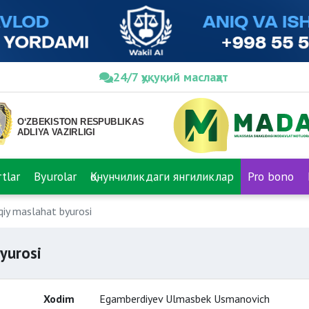
24/7 ҳуқуқий маслаҳат
tlar
Byurolar
Қонунчиликдаги янгиликлар
Pro bono
iy maslahat byurosi
yurosi
Xodim
Egamberdiyev Ulmasbek Usmanovich