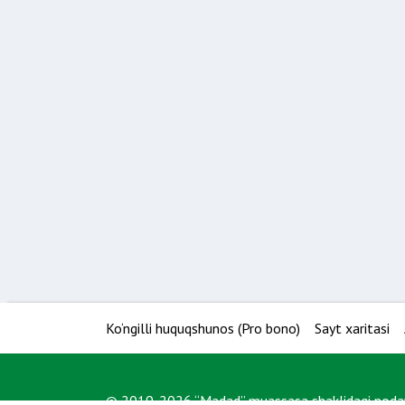
Ko‘ngilli huquqshunos (Pro bono)
Sayt xaritasi
© 2019-2026 “Madad” muassasa shaklidagi nodavl