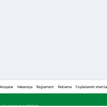
Aloqalar
Vakansiya
Reglament
Reklama
Foydalanish shartla
at notijorat tashkiloti