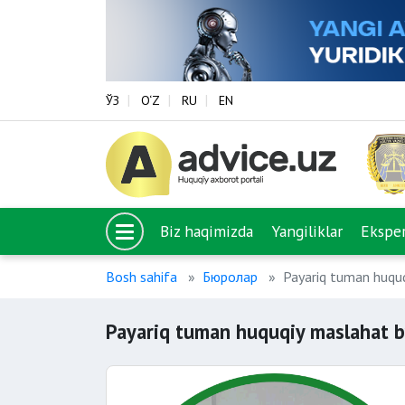
ЎЗ
O‘Z
RU
EN
Biz haqimizda
Yangiliklar
Eksper
Bosh sahifa
Бюролар
Payariq tuman huquq
Payariq tuman huquqiy maslahat b