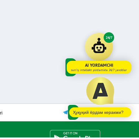
24/7
AI YORDAMCHI
sun'iy intellekt yordamida 24/7 javoblar
ri
Ҳуқуқий ёрдам керакми?