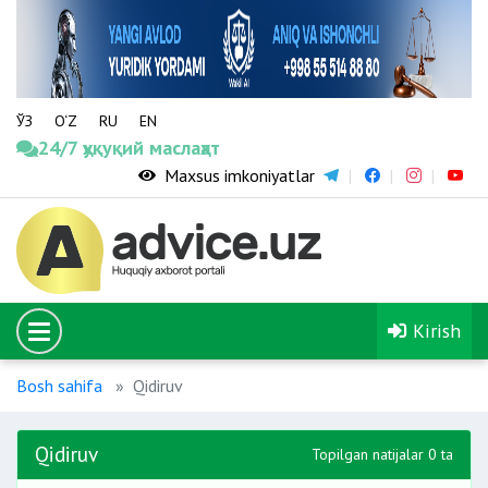
ЎЗ
O‘Z
RU
EN
24/7 ҳуқуқий маслаҳат
Maxsus imkoniyatlar
Kirish
Bosh sahifa
Qidiruv
Qidiruv
Topilgan natijalar 0 ta