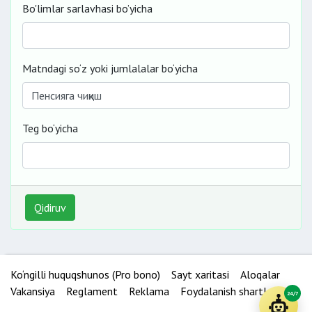
Bo'limlar sarlavhasi bo’yicha
Matndagi so‘z yoki jumlalalar bo‘yicha
Teg bo‘yicha
Qidiruv
Ko‘ngilli huquqshunos (Pro bono)
Sayt xaritasi
Aloqalar
Vakansiya
Reglament
Reklama
Foydalanish shartlari
24/7