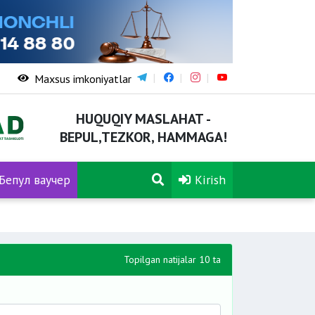
Maxsus imkoniyatlar
HUQUQIY MASLAHAT -
BEPUL,TEZKOR, HAMMAGA!
Бепул ваучер
Kirish
Topilgan natijalar 10 ta