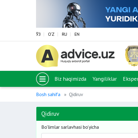
ЎЗ
O‘Z
RU
EN
Biz haqimizda
Yangiliklar
Eksper
Bosh sahifa
Qidiruv
Qidiruv
Bo'limlar sarlavhasi bo’yicha