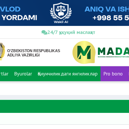
24/7 ҳуқуқий маслаҳат
tlar
Byurolar
Қонунчиликдаги янгиликлар
Pro bono