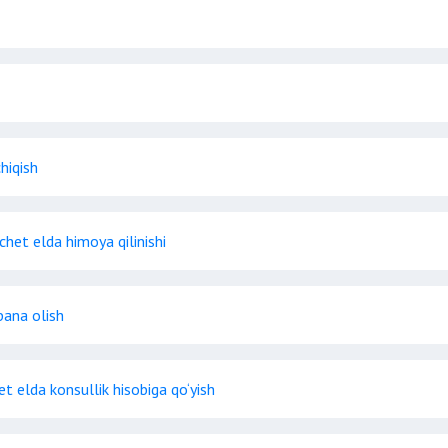
hiqish
chet elda himoya qilinishi
pana olish
et elda konsullik hisobiga qo‘yish