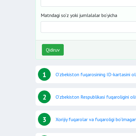
Matndagi so‘z yoki jumlalalar bo‘yicha
Qidiruv
1
O‘zbekiston fuqarosining ID-kartasini ol
2
O‘zbekiston Respublikasi fuqaroligini ol
3
Xorijiy fuqarolar va fuqaroligi bo‘lmaga