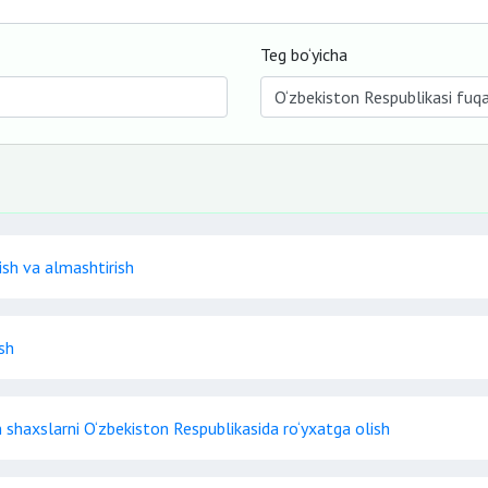
Teg bo‘yicha
ish va almashtirish
ish
n shaxslarni O‘zbekiston Respublikasida ro‘yxatga olish