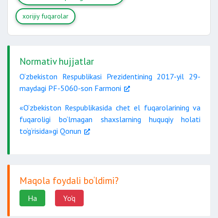
xorijiy fuqarolar
Normativ hujjatlar
O‘zbekiston Respublikasi Prezidentining 2017-yil 29-
maydagi PF-5060-son Farmoni
«O‘zbekiston Respublikasida chet el fuqarolarining va
fuqaroligi bo‘lmagan shaxslarning huquqiy holati
to‘g‘risida»gi Qonun
Maqola foydali bo‘ldimi?
Ha
Yo'q