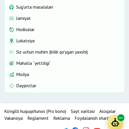
Sug‘urta masalalari
Jamiyat
Hodisalar
Lokatsiya
Siz uchun muhim (bilib qo‘ygan yaxshi)
Mahalla “yettiligi”
Moliya
Dayjestlar
Ko‘ngilli huquqshunos (Pro bono)
Sayt xaritasi
Aloqalar
Vakansiya
Reglament
Reklama
Foydalanish shartlari
24/7