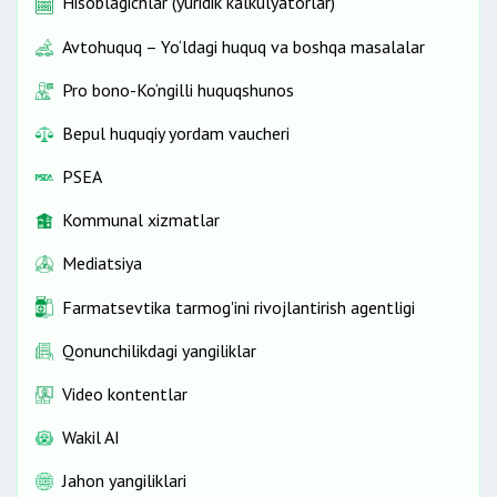
Hisoblagichlar (yuridik kalkulyatorlar)
Avtohuquq – Yo‘ldagi huquq va boshqa masalalar
Pro bono-Ko‘ngilli huquqshunos
Bepul huquqiy yordam vaucheri
PSEA
Kommunal xizmatlar
Mediatsiya
Farmatsevtika tarmog'ini rivojlantirish agentligi
Qonunchilikdagi yangiliklar
Video kontentlar
Wakil AI
Jahon yangiliklari