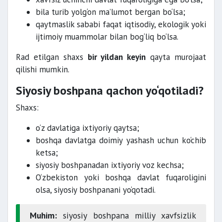
bila turib yolg‘on ma’lumot bergan bo‘lsa;
qaytmaslik sababi faqat iqtisodiy, ekologik yoki
ijtimoiy muammolar bilan bog‘liq bo‘lsa.
Rad etilgan shaxs
bir yildan keyin
qayta murojaat
qilishi mumkin.
Siyosiy boshpana qachon yo‘qotiladi?
Shaxs:
o‘z davlatiga ixtiyoriy qaytsa;
boshqa davlatga doimiy yashash uchun ko‘chib
ketsa;
siyosiy boshpanadan ixtiyoriy voz kechsa;
O‘zbekiston yoki boshqa davlat fuqaroligini
olsa, siyosiy boshpanani yo‘qotadi.
Muhim:
siyosiy boshpana milliy xavfsizlik