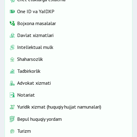
One ID vа YaIDXP
Bojxona masalalar
Davlat xizmatlari
Intellektual mulk
Shaharsozlik
Tadbirkorlik
Advokat xizmati
Notariat
Yuridik xizmat (huquqiy hujjat namunalari)
Bepul huquqiy yordam
Turizm