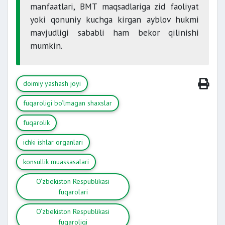
manfaatlari, BMT maqsadlariga zid faoliyat
yoki qonuniy kuchga kirgan ayblov hukmi
mavjudligi sababli ham bekor qilinishi
mumkin.
doimiy yashash joyi
fuqaroligi bo‘lmagan shaxslar
fuqarolik
ichki ishlar organlari
konsullik muassasalari
O‘zbekiston Respublikasi
fuqarolari
O‘zbekiston Respublikasi
fuqaroligi