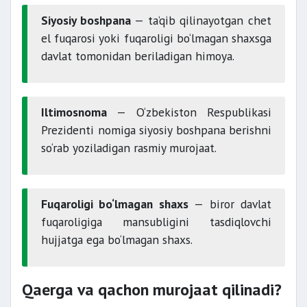
Siyosiy boshpana
— ta’qib qilinayotgan chet
el fuqarosi yoki fuqaroligi bo‘lmagan shaxsga
davlat tomonidan beriladigan himoya.
Iltimosnoma
— O‘zbekiston Respublikasi
Prezidenti nomiga siyosiy boshpana berishni
so‘rab yoziladigan rasmiy murojaat.
Fuqaroligi bo‘lmagan shaxs
— biror davlat
fuqaroligiga mansubligini tasdiqlovchi
hujjatga ega bo‘lmagan shaxs.
Qaerga va qachon murojaat qilinadi?