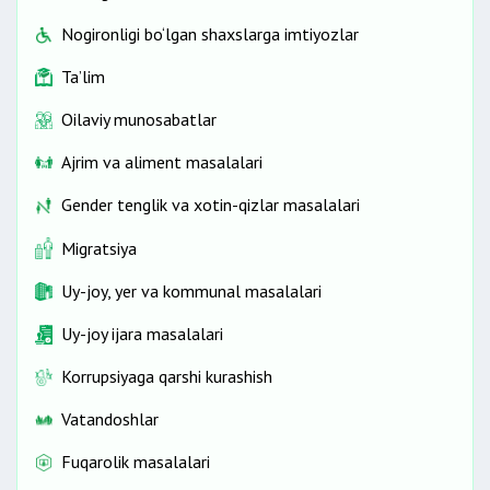
Nogironligi bo‘lgan shaxslarga imtiyozlar
Ta’lim
Oilaviy munosabatlar
Ajrim va aliment masalalari
Gender tenglik va xotin-qizlar masalalari
Migratsiya
Uy-joy, yer va kommunal masalalari
Uy-joy ijara masalalari
Korrupsiyaga qarshi kurashish
Vatandoshlar
Fuqarolik masalalari