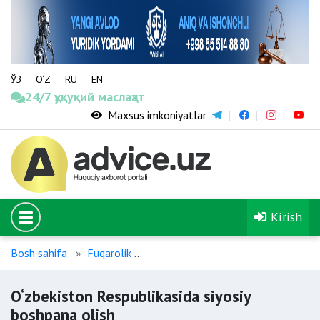
ЎЗ
O‘Z
RU
EN
24/7 ҳуқуқий маслаҳат
Maxsus imkoniyatlar
Kirish
Bosh sahifa
Fuqarolik
O‘zbekiston Respublikasida siyosiy 
O‘zbekiston Respublikasida siyosiy
boshpana olish