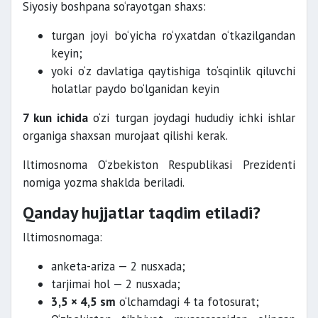
Siyosiy boshpana so‘rayotgan shaxs:
turgan joyi bo‘yicha ro‘yxatdan o‘tkazilgandan
keyin;
yoki o‘z davlatiga qaytishiga to‘sqinlik qiluvchi
holatlar paydo bo‘lganidan keyin
7 kun ichida
o‘zi turgan joydagi hududiy ichki ishlar
organiga shaxsan murojaat qilishi kerak.
Iltimosnoma O‘zbekiston Respublikasi Prezidenti
nomiga yozma shaklda beriladi.
Qanday hujjatlar taqdim etiladi?
Iltimosnomaga:
anketa-ariza — 2 nusxada;
tarjimai hol — 2 nusxada;
3,5 × 4,5 sm
o‘lchamdagi 4 ta fotosurat;