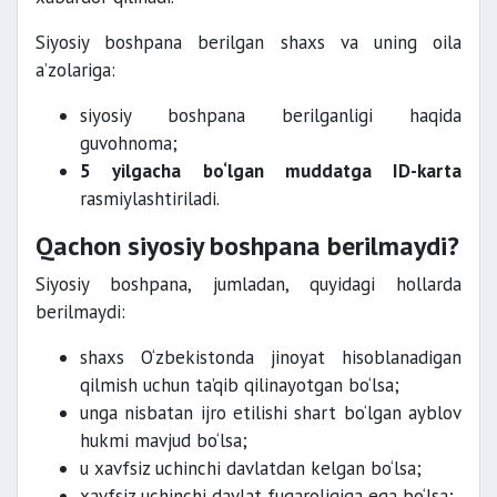
Siyosiy boshpana berilgan shaxs va uning oila
a’zolariga:
siyosiy boshpana berilganligi haqida
guvohnoma;
5 yilgacha bo‘lgan muddatga ID-karta
rasmiylashtiriladi.
Qachon siyosiy boshpana berilmaydi?
Siyosiy boshpana, jumladan, quyidagi hollarda
berilmaydi:
shaxs O‘zbekistonda jinoyat hisoblanadigan
qilmish uchun ta’qib qilinayotgan bo‘lsa;
unga nisbatan ijro etilishi shart bo‘lgan ayblov
hukmi mavjud bo‘lsa;
u xavfsiz uchinchi davlatdan kelgan bo‘lsa;
xavfsiz uchinchi davlat fuqaroligiga ega bo‘lsa;