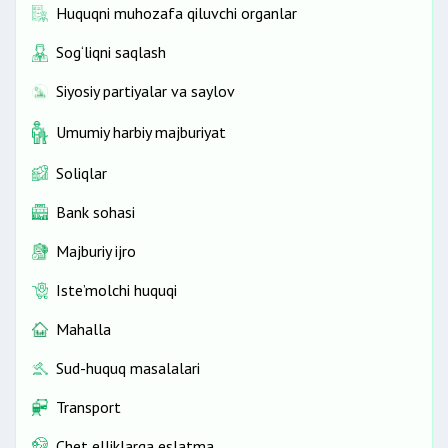
Huquqni muhozafa qiluvchi organlar
Sog‘liqni saqlash
Siyosiy partiyalar va saylov
Umumiy harbiy majburiyat
Soliqlar
Bank sohasi
Majburiy ijro
Iste’molchi huquqi
Mahalla
Sud-huquq masalalari
Transport
Chet elliklarga eslatma