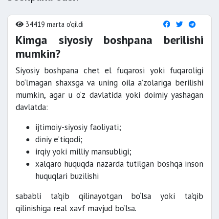
34419 marta o'qildi
Kimga siyosiy boshpana berilishi
mumkin?
Siyosiy boshpana chet el fuqarosi yoki fuqaroligi
bo‘lmagan shaxsga va uning oila a’zolariga berilishi
mumkin, agar u o‘z davlatida yoki doimiy yashagan
davlatda:
ijtimoiy-siyosiy faoliyati;
diniy e’tiqodi;
irqiy yoki milliy mansubligi;
xalqaro huquqda nazarda tutilgan boshqa inson
huquqlari buzilishi
sababli ta’qib qilinayotgan bo‘lsa yoki ta’qib
qilinishiga real xavf mavjud bo‘lsa.