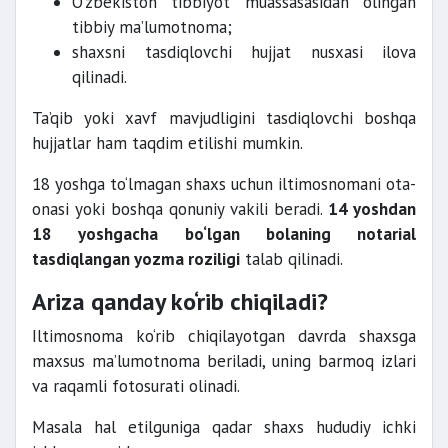
O‘zbekiston tibbiyot muassasasidan olingan
tibbiy ma’lumotnoma;
shaxsni tasdiqlovchi hujjat nusxasi ilova
qilinadi.
Ta’qib yoki xavf mavjudligini tasdiqlovchi boshqa
hujjatlar ham taqdim etilishi mumkin.
18 yoshga to‘lmagan shaxs uchun iltimosnomani ota-
onasi yoki boshqa qonuniy vakili beradi.
14 yoshdan
18 yoshgacha bo‘lgan bolaning notarial
tasdiqlangan yozma roziligi
talab qilinadi.
Ariza qanday ko‘rib chiqiladi?
Iltimosnoma ko‘rib chiqilayotgan davrda shaxsga
maxsus ma’lumotnoma beriladi, uning barmoq izlari
va raqamli fotosurati olinadi.
Masala hal etilguniga qadar shaxs hududiy ichki