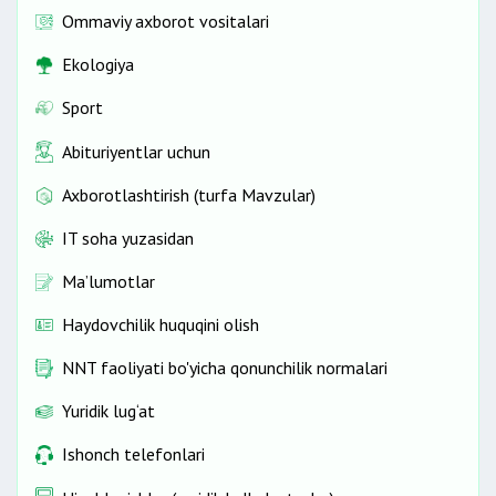
Ommaviy axborot vositalari
Ekologiya
Sport
Abituriyentlar uchun
Axborotlashtirish (turfa Mavzular)
IT soha yuzasidan
Ma’lumotlar
Haydovchilik huquqini olish
NNT faoliyati bo'yicha qonunchilik normalari
Yuridik lug‘at
Ishonch telefonlari