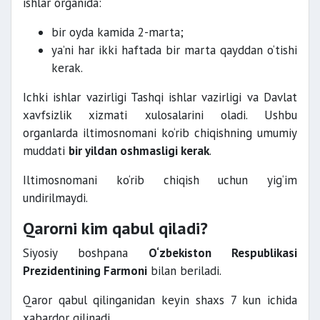
ishlar organida:
bir oyda kamida 2-marta;
ya’ni har ikki haftada bir marta qayddan o‘tishi
kerak.
Ichki ishlar vazirligi Tashqi ishlar vazirligi va Davlat
xavfsizlik xizmati xulosalarini oladi. Ushbu
organlarda iltimosnomani ko‘rib chiqishning umumiy
muddati
bir yildan oshmasligi kerak
.
Iltimosnomani ko‘rib chiqish uchun yig‘im
undirilmaydi.
Qarorni kim qabul qiladi?
Siyosiy boshpana
O‘zbekiston Respublikasi
Prezidentining Farmoni
bilan beriladi.
Qaror qabul qilinganidan keyin shaxs 7 kun ichida
xabardor qilinadi.