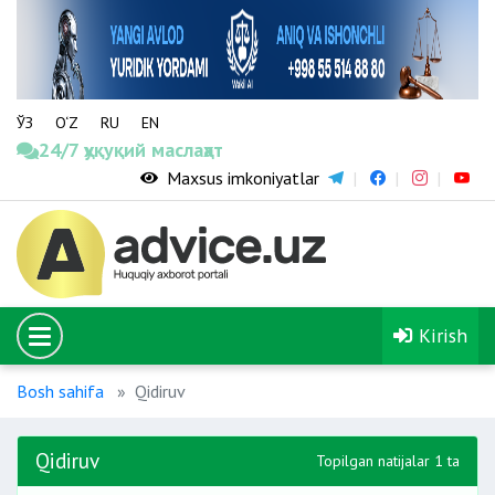
ЎЗ
O‘Z
RU
EN
24/7 ҳуқуқий маслаҳат
Maxsus imkoniyatlar
Kirish
Bosh sahifa
Qidiruv
Qidiruv
Topilgan natijalar 1 ta