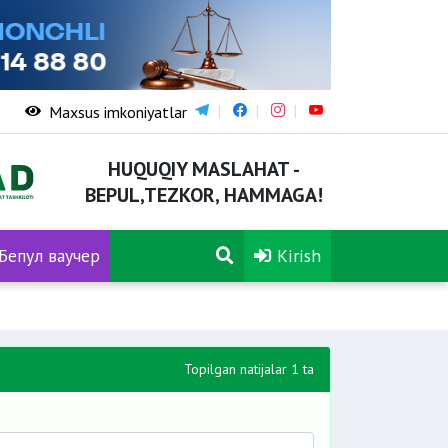
Maxsus imkoniyatlar
HUQUQIY MASLAHAT -
BEPUL,TEZKOR, HAMMAGA!
Бепул ваучер
Kirish
Topilgan natijalar 1 ta