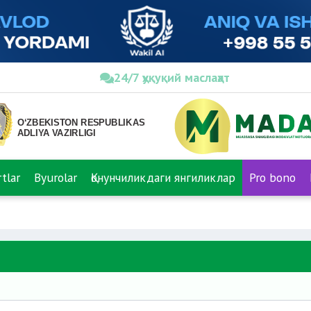
24/7 ҳуқуқий маслаҳат
tlar
Byurolar
Қонунчиликдаги янгиликлар
Pro bono