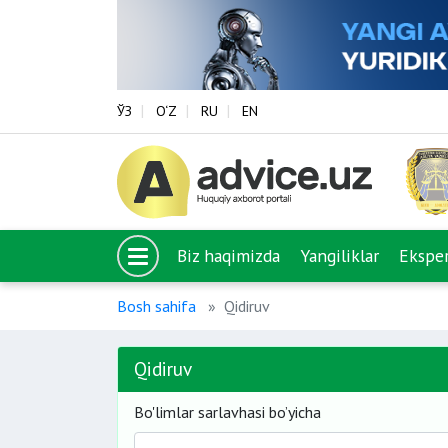
ЎЗ
O‘Z
RU
EN
Biz haqimizda
Yangiliklar
Eksper
Bosh sahifa
Qidiruv
Qidiruv
Bo'limlar sarlavhasi bo’yicha