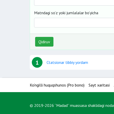
Matndagi so‘z yoki jumlalalar bo‘yicha
Qidiruv
1
Ctatsionar tibbiy yordam
Ko‘ngilli huquqshunos (Pro bono)
Sayt xaritasi
© 2019-2026 “Madad” muassasa shaklidagi nodavl