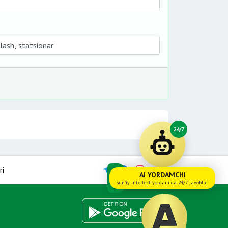
24/7
ri
AI YORDAMCHI
sun'iy intellekt yordamida 24/7 javoblar