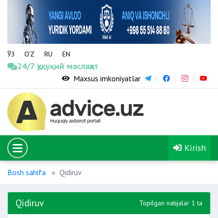
ЎЗ
O‘Z
RU
EN
24/7 ҳуқуқий маслаҳат
Maxsus imkoniyatlar
Kirish
Bosh sahifa
Qidiruv
Qidiruv
Topilgan natijalar 1 ta