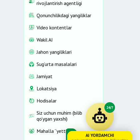
rivojlantirish agentligi
Qonunchilikdagi yangiliklar
Video kontentlar
Wakil AI
Jahon yangiliklari
Sug‘urta masalalari
Jamiyat
Lokatsiya
Hodisalar
24/7
Siz uchun muhim (bilib
qo‘ygan yaxshi)
Mahalla “yettiligi”
AI YORDAMCHI