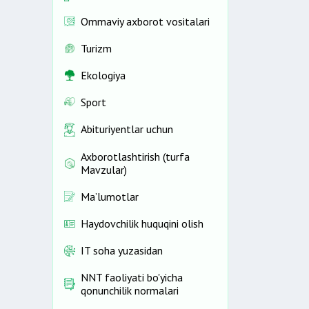
Ommaviy axborot vositalari
Turizm
Ekologiya
Sport
Abituriyentlar uchun
Axborotlashtirish (turfa
Mavzular)
Ma’lumotlar
Haydovchilik huquqini olish
IT soha yuzasidan
NNT faoliyati bo'yicha
qonunchilik normalari