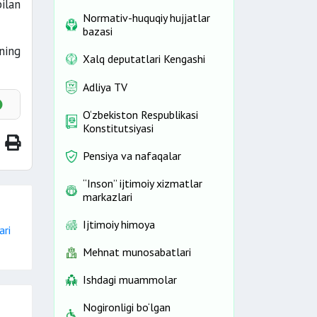
ilan
Normativ-huquqiy hujjatlar
bazasi
ning
Xalq deputatlari Kengashi
Adliya TV
O‘zbekiston Respublikasi
Konstitutsiyasi
Pensiya va nafaqalar
“Inson” ijtimoiy xizmatlar
markazlari
Ijtimoiy himoya
ari
Mehnat munosabatlari
Ishdagi muammolar
Nogironligi bo‘lgan