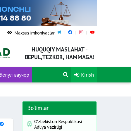
Maxsus imkoniyatlar
HUQUQIY MASLAHAT -
BEPUL,TEZKOR, HAMMAGA!
Бепул ваучер
Kirish
Bo‘limlar
O'zbekiston Respublikasi
Adliya vazirligi