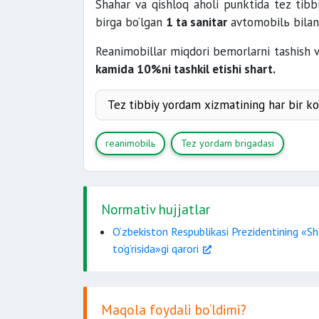
Shahar va qishloq aholi punktida tez tib
birga bo‘lgan
1 ta sanitar
avtomobilь bila
Reanimobillar miqdori bemorlarni tashish v
kamida 10%ni tashkil etishi shart.
Tez tibbiy yordam xizmatining har bir ko‘
reanimobilь
Tez yordam brigadasi
boshqalar.
Normativ hujjatlar
O‘zbekiston Respublikasi Prezidentining «Sho
to‘g‘risida»gi qarori
Maqola foydali bo‘ldimi?