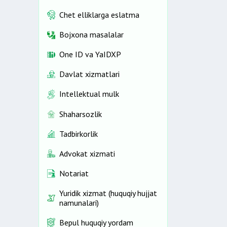
Chet elliklarga eslatma
Bojxona masalalar
One ID vа YaIDXP
Davlat xizmatlari
Intellektual mulk
Shaharsozlik
Tadbirkorlik
Advokat xizmati
Notariat
Yuridik xizmat (huquqiy hujjat
namunalari)
Bepul huquqiy yordam