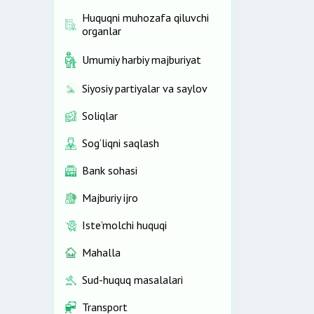
Huquqni muhozafa qiluvchi
organlar
Umumiy harbiy majburiyat
Siyosiy partiyalar va saylov
Soliqlar
Sog‘liqni saqlash
Bank sohasi
Majburiy ijro
Iste’molchi huquqi
Mahalla
Sud-huquq masalalari
Transport