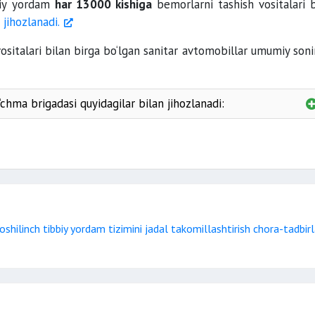
biy yordam
har 13000 kishiga
bemorlarni tashish vositalari b
n
jihozlanadi.
ositalari bilan birga bo‘lgan sanitar avtomobillar umumiy soni
chma brigadasi quyidagilar bilan jihozlanadi:
shilinch tibbiy yordam tizimini jadal takomillashtirish chora-tadbirl