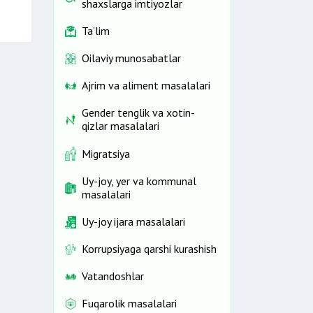
shaxslarga imtiyozlar
Ta’lim
Oilaviy munosabatlar
Ajrim va aliment masalalari
Gender tenglik va xotin-
qizlar masalalari
Migratsiya
Uy-joy, yer va kommunal
masalalari
Uy-joy ijara masalalari
Korrupsiyaga qarshi kurashish
Vatandoshlar
Fuqarolik masalalari