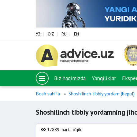
ЎЗ
O‘Z
RU
EN
Biz haqimizda
Yangiliklar
Eksper
Bosh sahifa
Shoshilinch tibbiy yordam (bepul)
Shoshilinch tibbiy yordamning jih
17889 marta o'qildi