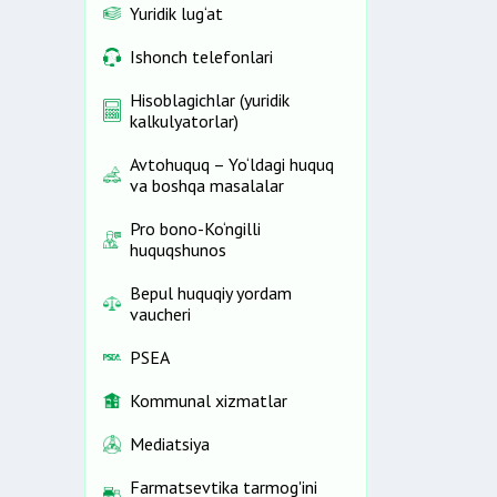
Yuridik lug‘at
Ishonch telefonlari
Hisoblagichlar (yuridik
kalkulyatorlar)
Avtohuquq – Yo‘ldagi huquq
va boshqa masalalar
Pro bono-Ko‘ngilli
huquqshunos
Bepul huquqiy yordam
vaucheri
PSEA
Kommunal xizmatlar
Mediatsiya
Farmatsevtika tarmog'ini