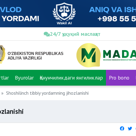
24/7 ҳуқуқий маслаҳат
tlar
Byurolar
Қонунчиликдаги янгиликлар
Pro bono
Shoshilinch tibbiy yordamning jihozlanishi
ozlanishi