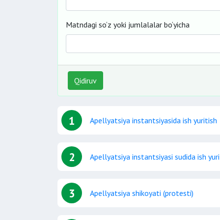
Matndagi so‘z yoki jumlalalar bo‘yicha
Qidiruv
1
Apellyatsiya instantsiyasida ish yuritish
2
Apellyatsiya instantsiyasi sudida ish yuri
3
Apellyatsiya shikoyati (protesti)