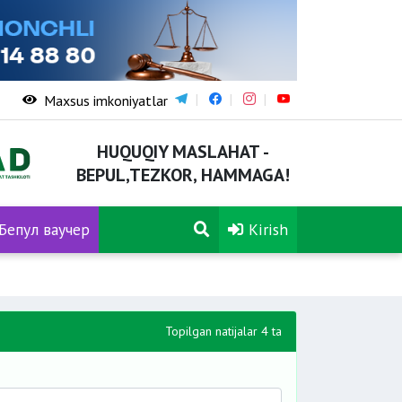
Maxsus imkoniyatlar
HUQUQIY MASLAHAT -
BEPUL,TEZKOR, HAMMAGA!
Бепул ваучер
Kirish
Topilgan natijalar 4 ta