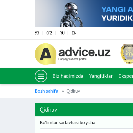
ЎЗ
O‘Z
RU
EN
Biz haqimizda
Yangiliklar
Eksper
Bosh sahifa
Qidiruv
Qidiruv
Bo'limlar sarlavhasi bo’yicha