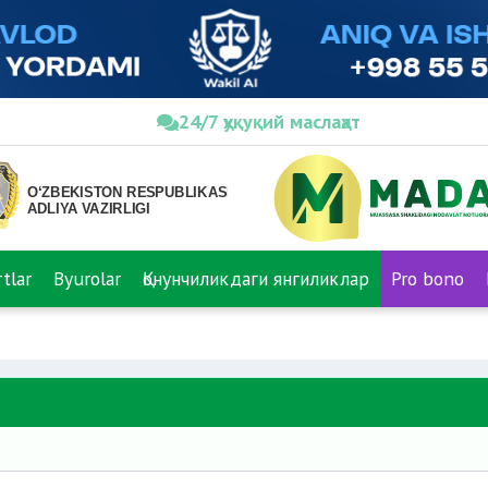
24/7 ҳуқуқий маслаҳат
tlar
Byurolar
Қонунчиликдаги янгиликлар
Pro bono