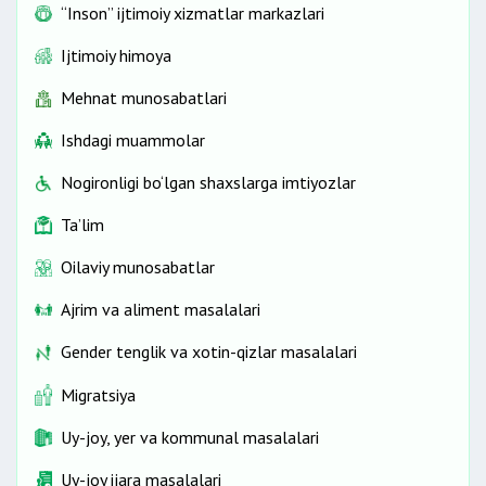
“Inson” ijtimoiy xizmatlar markazlari
Ijtimoiy himoya
Mehnat munosabatlari
Ishdagi muammolar
Nogironligi bo‘lgan shaxslarga imtiyozlar
Ta’lim
Oilaviy munosabatlar
Ajrim va aliment masalalari
Gender tenglik va xotin-qizlar masalalari
Migratsiya
Uy-joy, yer va kommunal masalalari
Uy-joy ijara masalalari