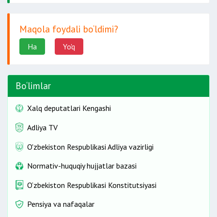
Maqola foydali bo‘ldimi?
Ha
Yo'q
Bo‘limlar
Xalq deputatlari Kengashi
Adliya TV
O'zbekiston Respublikasi Adliya vazirligi
Normativ-huquqiy hujjatlar bazasi
O‘zbekiston Respublikasi Konstitutsiyasi
Pensiya va nafaqalar