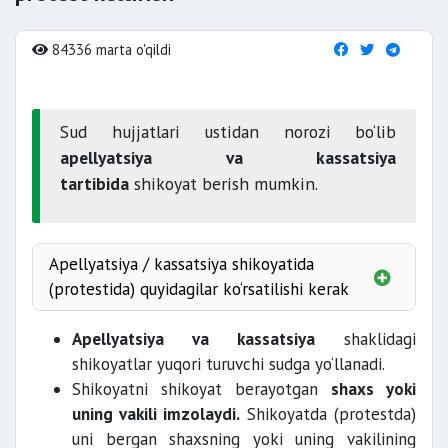
84336 marta o'qildi
Sud hujjatlari ustidan norozi bo‘lib
apellyatsiya va kassatsiya
tartibida
shikoyat berish mumkin.
Apellyatsiya / kassatsiya shikoyatida
(protestida) quyidagilar ko‘rsatilishi kerak
sudning
Apellyatsiya va kassatsiya
shaklidagi
nomi;
shikoyatlar yuqori turuvchi sudga yo‘llanadi.
Shikoyatni shikoyat berayotgan
shaxs yoki
uning
uning vakili imzolaydi.
Shikoyatda (protestda)
yashash joyi yoki joylashgan eri
uni bergan shaxsning yoki uning vakilining