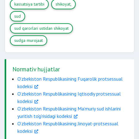
qonuniy kuchga kirganidan keyin
1 oy ichida;
kassatsiya tartibi
shikoyat,
sud
kassatsiya tartibida
sud qarorlari ustidan shikoyat
sudga murojaat
1 yil mobaynidagina yo‘l qo‘yiladi.
Normativ hujjatlar
O‘zbekiston Respublikasining Fuqarolik protsessual
kodeksi
O‘zbekiston Respublikasining Iqtisodiy protsessual
kodeksi
O‘zbekiston Respublikasining Ma’muriy sud ishlarini
yuritish to‘g‘risidagi kodeksi
O‘zbekiston Respublikasining Jinoyat-protsessual
kodeksi