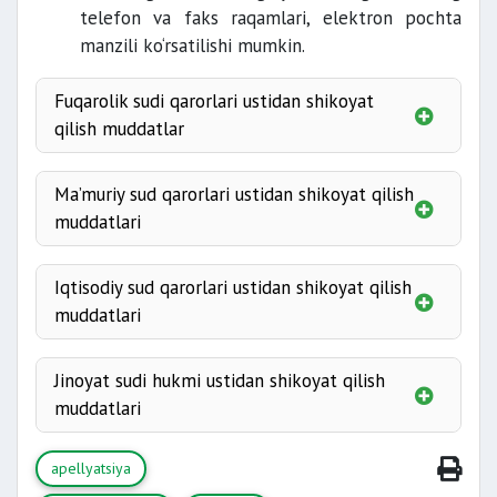
telefon va faks raqamlari, elektron pochta
protest
manzili ko‘rsatilishi mumkin.
keltirilayotgan hal qiluv qarori,
Fuqarolik sudi qarorlari ustidan shikoyat
qilish muddatlar
noto‘g‘riligi nimadan iborat ekanligi;
apellyatsiya tartibida
shaxsning
iltimosi;
20 kun ichida;
Ma’muriy sud qarorlari ustidan shikoyat qilish
kassatsiya tartibida
muddatlari
materiallarning ro‘yxati.
6 oy ichida;
apellyatsiya tartibida
20 kun ichida;
Iqtisodiy sud qarorlari ustidan shikoyat qilish
kassatsiya tartibida
muddatlari
1 oy ichida;
apellyatsiya shikoyati
- birinchi instantsiya
sudi tomonidan shikoyat qilinayotgan (protest
Jinoyat sudi hukmi ustidan shikoyat qilish
keltirilayotgan) hal qiluv qarori qabul qilingan
muddatlari
kundan e’tiboran
1 oy ichida;
apellyatsiya tartibida
apellyatsiya
10 sutka ichida
kassatsiya shikoyati
- sudning hal qiluv qarori