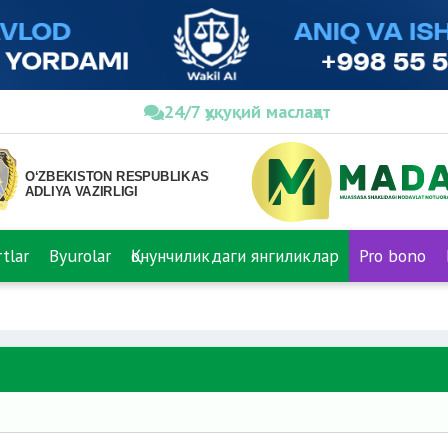
24/7 ҳуқуқий маслаҳат
tlar
Byurolar
Қонунчиликдаги янгиликлар
Pro bono