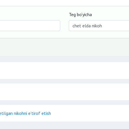
Teg bo‘yicha
ilgan nikohni e’tirof etish