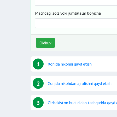
Matndagi so‘z yoki jumlalalar bo‘yicha
Qidiruv
1
Xorijda nikohni qayd etish
2
Xorijda nikohdan ajralishni qayd etish
3
O‘zbekiston hududidan tashqarida qayd et