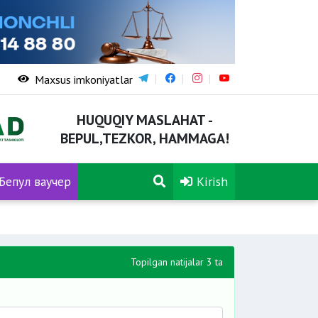
Maxsus imkoniyatlar
HUQUQIY MASLAHAT -
BEPUL,TEZKOR, HAMMAGA!
Бепул ваучер
Kirish
Topilgan natijalar 3 ta