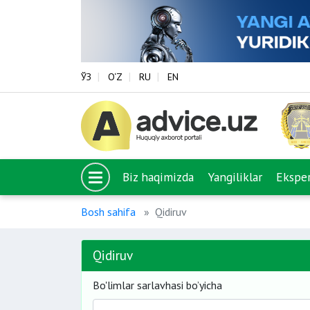
ЎЗ
O‘Z
RU
EN
Biz haqimizda
Yangiliklar
Eksper
Bosh sahifa
Qidiruv
Qidiruv
Bo'limlar sarlavhasi bo’yicha