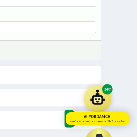
24/7
AI YORDAMCHI
sun'iy intellekt yordamida 24/7 javoblar