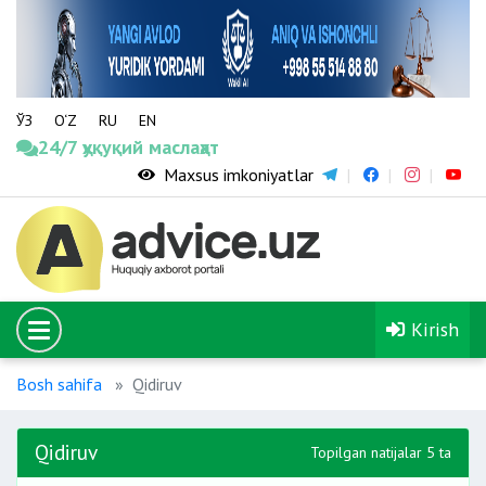
ЎЗ
O‘Z
RU
EN
24/7 ҳуқуқий маслаҳат
Maxsus imkoniyatlar
Kirish
Bosh sahifa
Qidiruv
Qidiruv
Topilgan natijalar 5 ta