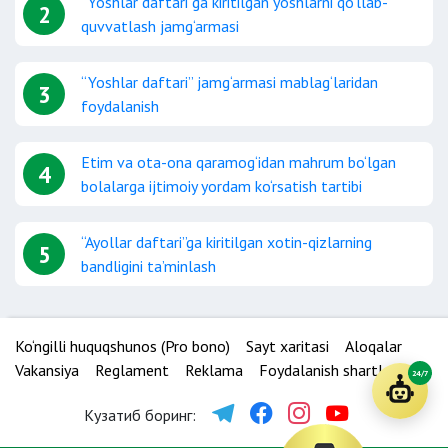
“Yoshlar daftari”ga kiritilgan yoshlarni qo‘llab-
2
quvvatlash jamg‘armasi
“Yoshlar daftari” jamg‘armasi mablag‘laridan
3
foydalanish
Etim va ota-ona qaramog‘idan mahrum bo‘lgan
4
bolalarga ijtimoiy yordam ko‘rsatish tartibi
“Ayollar daftari”ga kiritilgan xotin-qizlarning
5
bandligini ta’minlash
Ko‘ngilli huquqshunos (Pro bono)
Sayt xaritasi
Aloqalar
Vakansiya
Reglament
Reklama
Foydalanish shartlari
24/7
Кузатиб боринг: