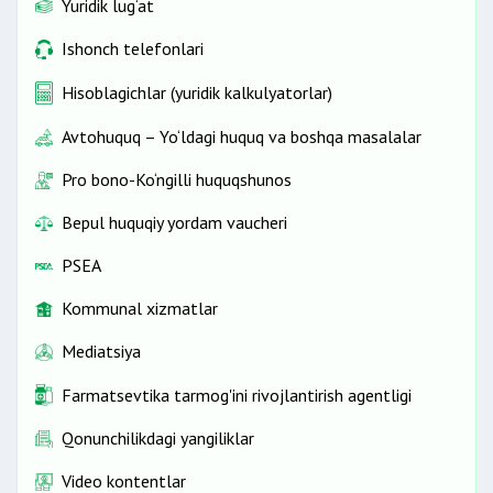
Yuridik lug‘at
Ishonch telefonlari
Hisoblagichlar (yuridik kalkulyatorlar)
Avtohuquq – Yo‘ldagi huquq va boshqa masalalar
Pro bono-Ko‘ngilli huquqshunos
Bepul huquqiy yordam vaucheri
PSEA
Kommunal xizmatlar
Mediatsiya
Farmatsevtika tarmog'ini rivojlantirish agentligi
Qonunchilikdagi yangiliklar
Video kontentlar