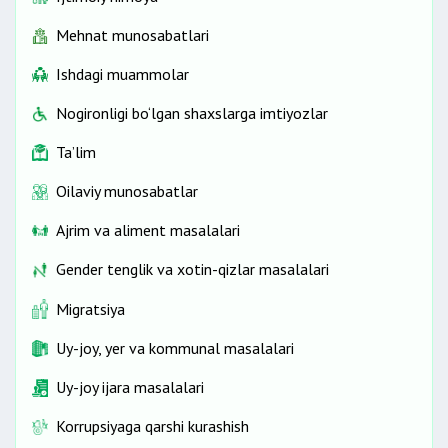
Mehnat munosabatlari
Ishdagi muammolar
Nogironligi bo‘lgan shaxslarga imtiyozlar
Ta’lim
Oilaviy munosabatlar
Ajrim va aliment masalalari
Gender tenglik va xotin-qizlar masalalari
Migratsiya
Uy-joy, yer va kommunal masalalari
Uy-joy ijara masalalari
Korrupsiyaga qarshi kurashish