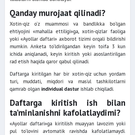
Qanday murojaat qilinadi?
Xotin-qiz o‘z muammosi va bandlikka bo‘lgan
ehtiyojini «mahalla ettiligi»ga, xotin-qizlar faoliga
yoki «Ayollar daftari» axborot tizimi orqali bildirishi
mumkin. Anketa to‘ldirilgandan keyin toifa 3 kun
ichida aniqlanadi, keyin kiritish yoki asoslantirilgan
rad etish haqida qaror qabul qilinadi.
Daftarga kiritilgan har bir xotin-qiz uchun yordam
turi, muddati, miqdori va mas’ul tashkilotlarni
qamrab olgan
individual dastur
ishlab chiqiladi.
Daftarga kiritish ish bilan
ta’minlanishni kafolatlaydimi?
«Ayollar daftari»ga kiritilish muayyan lavozim yoki
pul to‘lovini avtomatik ravishda kafolatlamaydi.