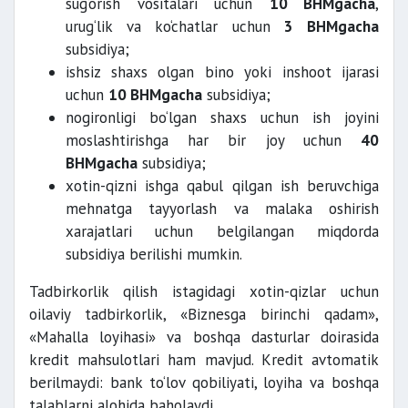
sug‘orish vositalari uchun
10 BHMgacha
,
urug‘lik va ko‘chatlar uchun
3 BHMgacha
subsidiya;
ishsiz shaxs olgan bino yoki inshoot ijarasi
uchun
10 BHMgacha
subsidiya;
nogironligi bo‘lgan shaxs uchun ish joyini
moslashtirishga har bir joy uchun
40
BHMgacha
subsidiya;
xotin-qizni ishga qabul qilgan ish beruvchiga
mehnatga tayyorlash va malaka oshirish
xarajatlari uchun belgilangan miqdorda
subsidiya berilishi mumkin.
Tadbirkorlik qilish istagidagi xotin-qizlar uchun
oilaviy tadbirkorlik, «Biznesga birinchi qadam»,
«Mahalla loyihasi» va boshqa dasturlar doirasida
kredit mahsulotlari ham mavjud. Kredit avtomatik
berilmaydi: bank to‘lov qobiliyati, loyiha va boshqa
talablarni alohida baholaydi.