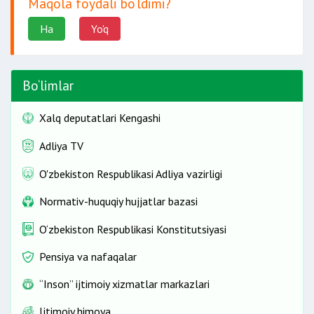
Maqola foydali bo‘ldimi?
Ha
Yo'q
Bo‘limlar
Xalq deputatlari Kengashi
Adliya TV
O'zbekiston Respublikasi Adliya vazirligi
Normativ-huquqiy hujjatlar bazasi
O‘zbekiston Respublikasi Konstitutsiyasi
Pensiya va nafaqalar
“Inson” ijtimoiy xizmatlar markazlari
Ijtimoiy himoya