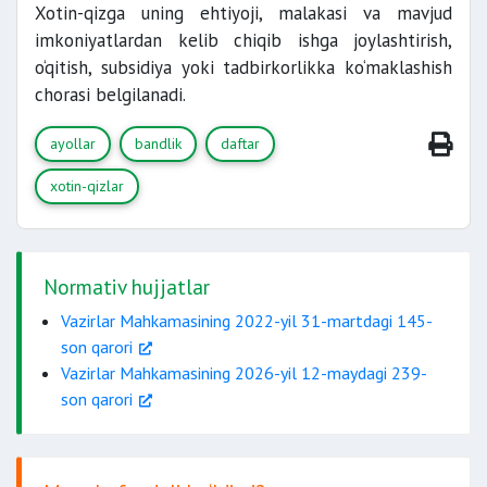
Xotin-qizga uning ehtiyoji, malakasi va mavjud
imkoniyatlardan kelib chiqib ishga joylashtirish,
o‘qitish, subsidiya yoki tadbirkorlikka ko‘maklashish
chorasi belgilanadi.
ayollar
bandlik
daftar
xotin-qizlar
Normativ hujjatlar
Vazirlar Mahkamasining 2022-yil 31-martdagi 145-
son qarori
Vazirlar Mahkamasining 2026-yil 12-maydagi 239-
son qarori