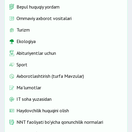
Bepul huquqiy yordam
Ommaviy axborot vositalari
Turizm
Ekologiya
Abituriyentlar uchun
Sport
Axborotlashtirish (turfa Mavzular)
Ma’lumotlar
IT soha yuzasidan
Haydovchilik huquqini olish
NNT faoliyati bo'yicha qonunchilik normalari