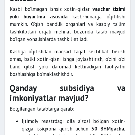
Kasbi bo‘lmagan ishsiz xotin-qizlar
vaucher tizimi
yoki buyurtma asosida
kasb-hunarga o‘qitilishi
mumkin. O‘qish bandlik organlari va kasbiy ta’lim
tashkilotlari orqali mehnat bozorida talab mavjud
bo‘lgan yo‘nalishlarda tashkil etiladi.
Kasbga o‘qitishdan maqsad faqat sertifikat berish
emas, balki xotin-qizni ishga joylashtirish, o‘zini o‘zi
band qilish yoki daromad keltiradigan faoliyatni
boshlashiga ko‘maklashishdir.
Qanday subsidiya va
imkoniyatlar mavjud?
Belgilangan talablarga qarab:
Ijtimoiy reestrdagi oila a’zosi bo‘lgan xotin-
qizga issiqxona qurish uchun
30 BHMgacha
,