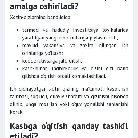
amalga oshiriladi?
Xotin-qizlarning bandligiga:
tarmoq va hududiy investitsiya loyihalarida
yaratilgan yangi ish o‘rinlariga joylashtirish;
mavjud vakansiya va zaxira qilingan ish
o‘rinlariga yo‘llash;
kooperativlarga jalb qilish;
kasb-hunar, tadbirkorlik va o‘zini o‘zi band
qilishga o‘qitish orqali ko‘maklashiladi.
Ish qidirayotgan xotin-qizning ma’lumoti, kasbi, ish
tajribasi, sog‘lig‘i, oilaviy sharoiti va qiziqishi hisobga
olinib, unga mos ish yoki o‘quv yo‘nalishi tanlanishi
kerak.
Kasbga o‘qitish qanday tashkil
etiladi?