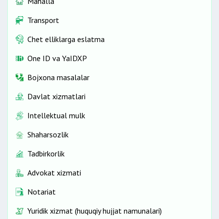
Mahalla
Transport
Chet elliklarga eslatma
One ID vа YaIDXP
Bojxona masalalar
Davlat xizmatlari
Intellektual mulk
Shaharsozlik
Tadbirkorlik
Advokat xizmati
Notariat
Yuridik xizmat (huquqiy hujjat namunalari)