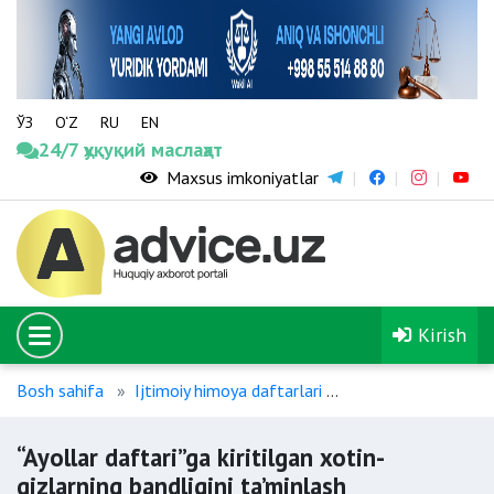
ЎЗ
O‘Z
RU
EN
24/7 ҳуқуқий маслаҳат
Maxsus imkoniyatlar
Kirish
Bosh sahifa
Ijtimoiy himoya daftarlari
“Ayollar daftari”ga 
“Ayollar daftari”ga kiritilgan xotin-
qizlarning bandligini ta’minlash