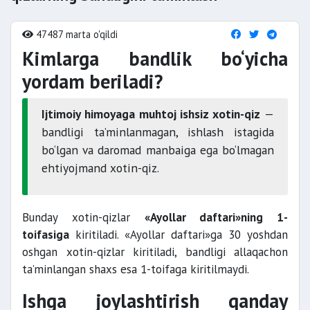
47487 marta o'qildi
Kimlarga bandlik bo‘yicha
yordam beriladi?
Ijtimoiy himoyaga muhtoj ishsiz xotin-qiz
—
bandligi ta’minlanmagan, ishlash istagida
bo‘lgan va daromad manbaiga ega bo‘lmagan
ehtiyojmand xotin-qiz.
Bunday xotin-qizlar
«Ayollar daftari»ning 1-
toifasiga
kiritiladi. «Ayollar daftari»ga 30 yoshdan
oshgan xotin-qizlar kiritiladi, bandligi allaqachon
ta’minlangan shaxs esa 1-toifaga kiritilmaydi.
Ishga joylashtirish qanday