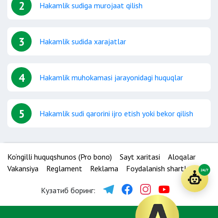
2
Hakamlik sudiga murojaat qilish
3
Hakamlik sudida xarajatlar
4
Hakamlik muhokamasi jarayonidagi huquqlar
5
Hakamlik sudi qarorini ijro etish yoki bekor qilish
Ko‘ngilli huquqshunos (Pro bono)
Sayt xaritasi
Aloqalar
Vakansiya
Reglament
Reklama
Foydalanish shartlari
24/7
Кузатиб боринг: