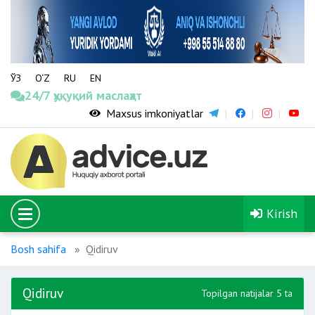
ЎЗ
O‘Z
RU
EN
24/7 ҳуқуқий маслаҳат
Maxsus imkoniyatlar
Kirish
Bosh sahifa
Qidiruv
Qidiruv
Topilgan natijalar 5 ta