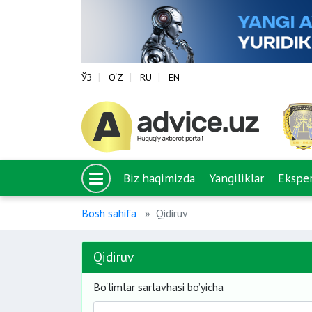
ЎЗ
O‘Z
RU
EN
Biz haqimizda
Yangiliklar
Eksper
Bosh sahifa
Qidiruv
Qidiruv
Bo'limlar sarlavhasi bo’yicha