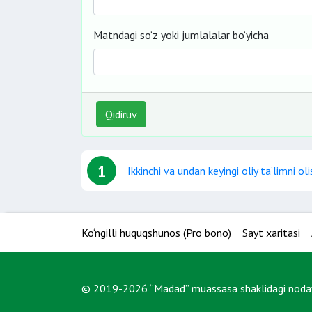
Matndagi so‘z yoki jumlalalar bo‘yicha
Qidiruv
1
Ikkinchi va undan keyingi oliy ta’limni oli
Ko‘ngilli huquqshunos (Pro bono)
Sayt xaritasi
© 2019-2026 “Madad” muassasa shaklidagi nodavl