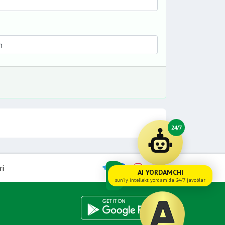
24/7
ri
AI YORDAMCHI
sun'iy intellekt yordamida 24/7 javoblar