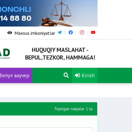
Maxsus imkoniyatlar
HUQUQIY MASLAHAT -
BEPUL,TEZKOR, HAMMAGA!
Бепул ваучер
Kirish
Topilgan natijalar 1 ta