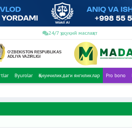
24/7 ҳуқуқий маслаҳат
tlar
Byurolar
Қонунчиликдаги янгиликлар
Pro bono