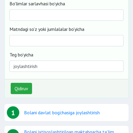
Bo'limlar sarlavhasi bo’yicha
Matndagi so‘z yoki jumlalalar bo‘yicha
Teg bo‘yicha
Qidiruv
1
Bolani davlat bog‘chasiga joylashtirish
Bolani ixtisoslashtirilgan maktabgacha ta’lim