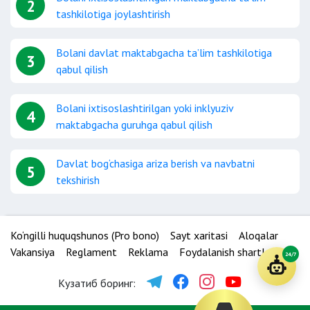
2
tashkilotiga joylashtirish
Bolani davlat maktabgacha ta’lim tashkilotiga
3
qabul qilish
Bolani ixtisoslashtirilgan yoki inklyuziv
4
maktabgacha guruhga qabul qilish
Davlat bog‘chasiga ariza berish va navbatni
5
tekshirish
Ko‘ngilli huquqshunos (Pro bono)
Sayt xaritasi
Aloqalar
Vakansiya
Reglament
Reklama
Foydalanish shartlari
24/7
Кузатиб боринг: