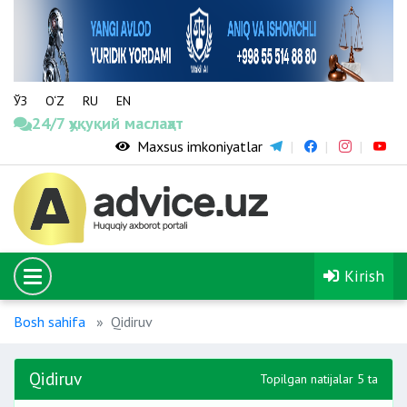
ЎЗ
O‘Z
RU
EN
24/7 ҳуқуқий маслаҳат
Maxsus imkoniyatlar
Kirish
Bosh sahifa
Qidiruv
Qidiruv
Topilgan natijalar 5 ta