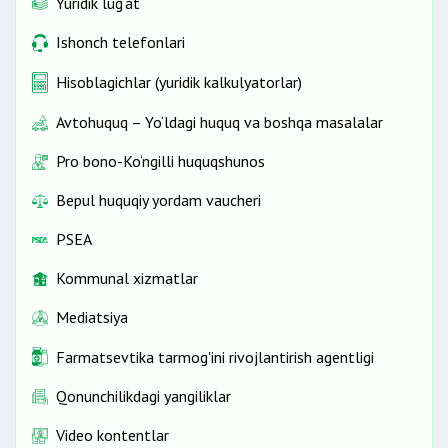
Yuridik lug‘at
Ishonch telefonlari
Hisoblagichlar (yuridik kalkulyatorlar)
Avtohuquq – Yo‘ldagi huquq va boshqa masalalar
Pro bono-Ko‘ngilli huquqshunos
Bepul huquqiy yordam vaucheri
PSEA
Kommunal xizmatlar
Mediatsiya
Farmatsevtika tarmog'ini rivojlantirish agentligi
Qonunchilikdagi yangiliklar
Video kontentlar