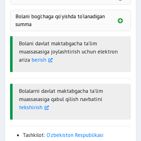
bir ish kuni ichida
Bolani bog‘chaga qo‘yishda to‘lanadigan
15 kun ichida
summa
bog‘chaga olib borilishi kerak
Bolani davlat maktabgacha ta’lim
2 ta bog‘chani
muassasasiga joylashtirish uchun elektron
tanlash mumkin
ariza
berish
bir ish kuni ichida
Bolalarni davlat maktabgacha ta’lim
muassasasiga qabul qilish navbatini
tekshirish
Tashkilot:
O‘zbekiston Respublikasi