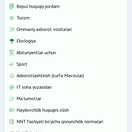
Bepul huquqiy yordam
Turizm
Ommaviy axborot vositalari
Ekologiya
Abituriyentlar uchun
Sport
Axborotlashtirish (turfa Mavzular)
IT soha yuzasidan
Ma’lumotlar
Haydovchilik huquqini olish
NNT faoliyati bo'yicha qonunchilik normalari