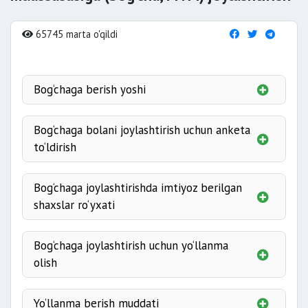
65745 marta o'qildi
Bog‘chaga berish yoshi
Bog‘chaga bolani joylashtirish uchun anketa
to‘ldirish
Bog‘chaga joylashtirishda imtiyoz berilgan
2022-yil 1 apreldan boshlab
shaxslar ro‘yxati
Bog‘chaga joylashtirish uchun yo‘llanma
berilsin
olish
Yagona interaktiv davlat xizmatlari portalida
Yo‘llanma berish muddati