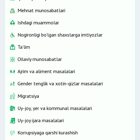
Mehnat munosabatlari
Ishdagi muammolar
Nogironligi bo‘lgan shaxslarga imtiyozlar
Ta’lim
Oilaviy munosabatlar
Ajrim va aliment masalalari
Gender tenglik va xotin-qizlar masalalari
Migratsiya
Uy-joy, yer va kommunal masalalari
Uy-joy ijara masalalari
Korrupsiyaga qarshi kurashish