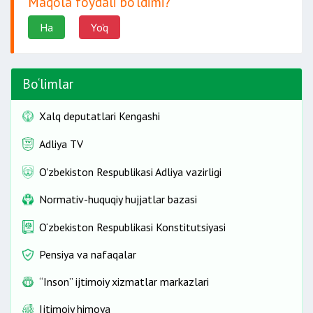
Maqola foydali bo‘ldimi?
Ha
Yo'q
Bo‘limlar
Xalq deputatlari Kengashi
Adliya TV
O'zbekiston Respublikasi Adliya vazirligi
Normativ-huquqiy hujjatlar bazasi
O‘zbekiston Respublikasi Konstitutsiyasi
Pensiya va nafaqalar
“Inson” ijtimoiy xizmatlar markazlari
Ijtimoiy himoya