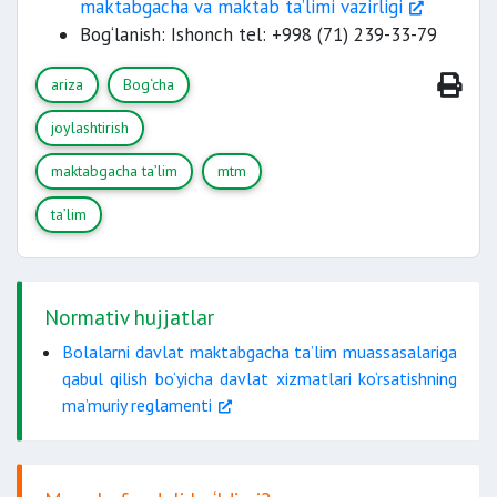
maktabgacha va maktab ta’limi vazirligi
Bog‘lanish: Ishonch tel: +998 (71) 239-33-79
ariza
Bog‘cha
joylashtirish
maktabgacha ta’lim
mtm
ta’lim
Normativ hujjatlar
Bolalarni davlat maktabgacha ta’lim muassasalariga
qabul qilish bo‘yicha davlat xizmatlari ko‘rsatishning
ma’muriy reglamenti