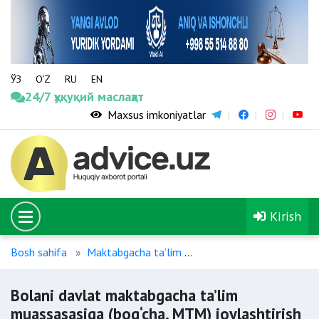
ЎЗ
O‘Z
RU
EN
24/7 ҳуқуқий маслаҳат
Maxsus imkoniyatlar
Kirish
Bosh sahifa
Maktabgacha ta’lim
Bolani davlat maktabgac
Bolani davlat maktabgacha ta’lim
muassasasiga (bog‘cha, MTM) joylashtirish