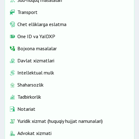
Transport
Chet elliklarga eslatma
One ID vа YaIDXP
Bojxona masalalar
Davlat xizmatlari
Intellektual mulk
Shaharsozlik
Tadbirkorlik
Notariat
Yuridik xizmat (huquqiy hujjat namunalari)
Advokat xizmati