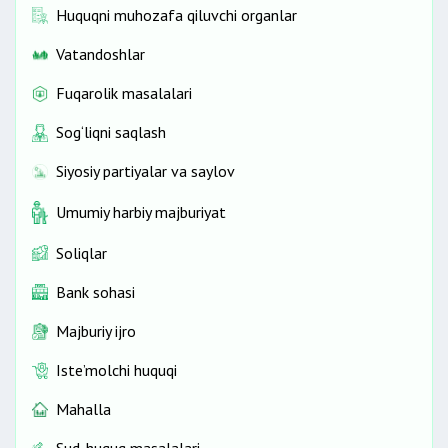
Huquqni muhozafa qiluvchi organlar
Vatandoshlar
Fuqarolik masalalari
Sog‘liqni saqlash
Siyosiy partiyalar va saylov
Umumiy harbiy majburiyat
Soliqlar
Bank sohasi
Majburiy ijro
Iste’molchi huquqi
Mahalla
Sud-huquq masalalari