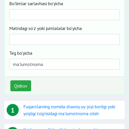
Bo'limlar sarlavhasi bo’yicha
Matndagi so‘z yoki jumlalalar bo‘yicha
Teg bo‘yicha
Qidiruv
Fuqarolarning nomida shaxsiy uy-joyi borligi yoki
1
yo‘qligi to‘g‘risidagi ma’lumotnoma olish