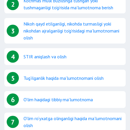
Ko‘chmas mulk buzilishga tushgan yoki
2
tushmaganligi to‘g‘risida ma’lumotnoma berish
Nikoh qayd etilganligi, nikohda turmasligi yoki
3
nikohdan ajralganligi to‘g‘risidagi ma’lumotnomani
olish
4
STIR aniqlash va olish
5
Tug‘ilganlik haqida ma’lumotnomani olish
6
O‘lim haqidagi tibbiy ma’lumotnoma
O‘lim ro‘yxatga olinganligi haqida ma’lumotnomani
7
olish