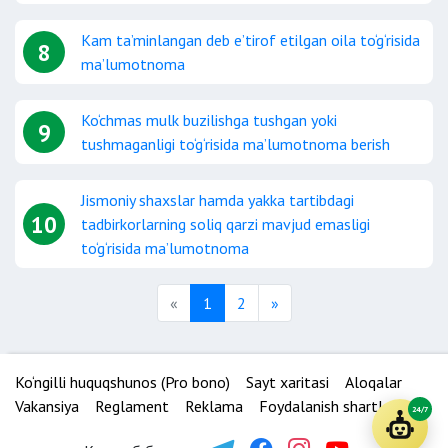
Kam ta’minlangan deb e’tirof etilgan oila to‘g‘risida
8
ma’lumotnoma
Ko‘chmas mulk buzilishga tushgan yoki
9
tushmaganligi to‘g‘risida ma’lumotnoma berish
Jismoniy shaxslar hamda yakka tartibdagi
10
tadbirkorlarning soliq qarzi mavjud emasligi
to‘g‘risida ma’lumotnoma
Previous
Next
«
1
2
»
Ko‘ngilli huquqshunos (Pro bono)
Sayt xaritasi
Aloqalar
Vakansiya
Reglament
Reklama
Foydalanish shartlari
24/7