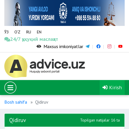
ЎЗ
O‘Z
RU
EN
24/7 ҳуқуқий маслаҳат
Maxsus imkoniyatlar
Kirish
Bosh sahifa
Qidiruv
Qidiruv
Topilgan natijalar 16 ta