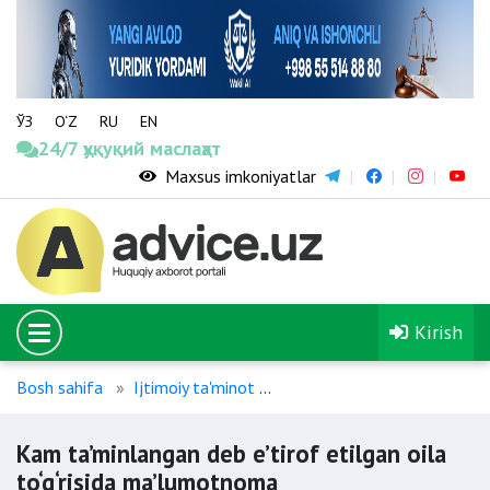
ЎЗ
O‘Z
RU
EN
24/7 ҳуқуқий маслаҳат
Maxsus imkoniyatlar
Kirish
Bosh sahifa
Ijtimoiy ta'minot
Kam ta’minlangan deb e’tiro
Kam ta’minlangan deb e’tirof etilgan oila
to‘g‘risida ma’lumotnoma