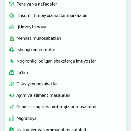
Pensiya va nafaqalar
“Inson” ijtimoiy xizmatlar markazlari
Ijtimoiy himoya
Mehnat munosabatlari
Ishdagi muammolar
Nogironligi bo‘lgan shaxslarga imtiyozlar
Ta’lim
Oilaviy munosabatlar
Ajrim va aliment masalalari
Gender tenglik va xotin-qizlar masalalari
Migratsiya
Uy-joy, yer va kommunal masalalari