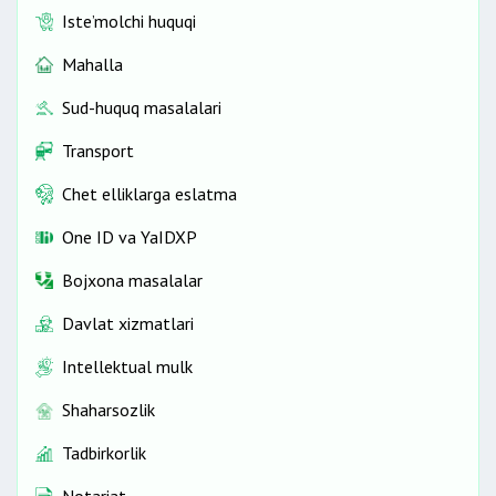
Iste’molchi huquqi
Mahalla
Sud-huquq masalalari
Transport
Chet elliklarga eslatma
One ID vа YaIDXP
Bojxona masalalar
Davlat xizmatlari
Intellektual mulk
Shaharsozlik
Tadbirkorlik