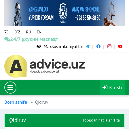
ЎЗ
O‘Z
RU
EN
24/7 ҳуқуқий маслаҳат
Maxsus imkoniyatlar
Kirish
Bosh sahifa
Qidiruv
Qidiruv
Topilgan natijalar 1 ta