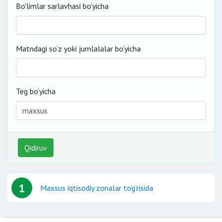
Bo'limlar sarlavhasi bo’yicha
Matndagi so‘z yoki jumlalalar bo‘yicha
Teg bo‘yicha
Qidiruv
1
Maxsus iqtisodiy zonalar to‘g‘risida