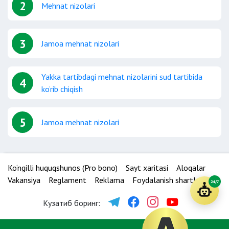
2
Mehnat nizolari
3
Jamoa mehnat nizolari
Yakka tartibdagi mehnat nizolarini sud tartibida
4
ko‘rib chiqish
5
Jamoa mehnat nizolari
Ko‘ngilli huquqshunos (Pro bono)
Sayt xaritasi
Aloqalar
Vakansiya
Reglament
Reklama
Foydalanish shartlari
24/7
Кузатиб боринг: