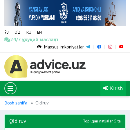
ЎЗ
O‘Z
RU
EN
24/7 ҳуқуқий маслаҳат
Maxsus imkoniyatlar
Kirish
Bosh sahifa
Qidiruv
Qidiruv
Topilgan natijalar 5 ta