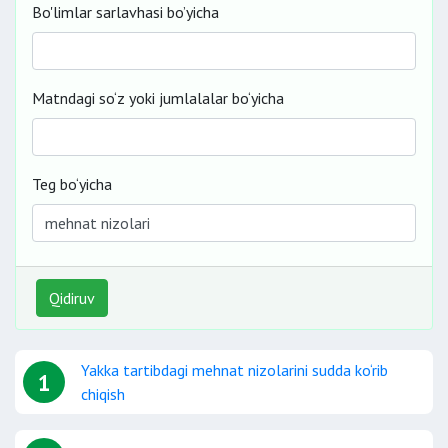
Bo'limlar sarlavhasi bo’yicha
Matndagi so‘z yoki jumlalalar bo‘yicha
Teg bo‘yicha
Qidiruv
Yakka tartibdagi mehnat nizolarini sudda ko‘rib
1
chiqish