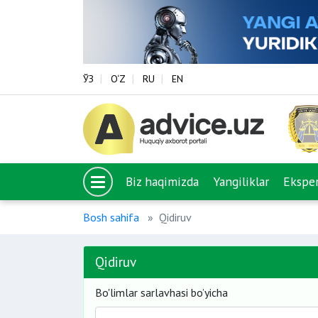
ЎЗ
O‘Z
RU
EN
Biz haqimizda
Yangiliklar
Eksper
Bosh sahifa
Qidiruv
Qidiruv
Bo'limlar sarlavhasi bo’yicha