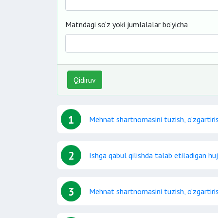
Matndagi so‘z yoki jumlalalar bo‘yicha
Qidiruv
1
Mehnat shartnomasini tuzish, o‘zgartiri
2
Ishga qabul qilishda talab etiladigan huj
3
Mehnat shartnomasini tuzish, o‘zgartiri