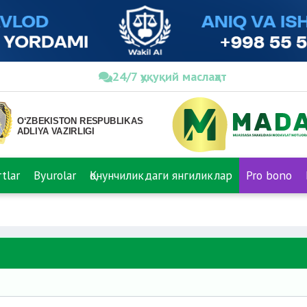
24/7 ҳуқуқий маслаҳат
tlar
Byurolar
Қонунчиликдаги янгиликлар
Pro bono