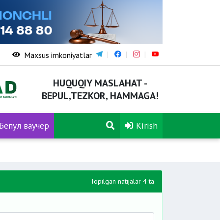
Maxsus imkoniyatlar
HUQUQIY MASLAHAT -
BEPUL,TEZKOR, HAMMAGA!
Бепул ваучер
Kirish
Topilgan natijalar 4 ta