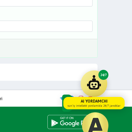
24/7
ri
AI YORDAMCHI
sun'iy intellekt yordamida 24/7 javoblar