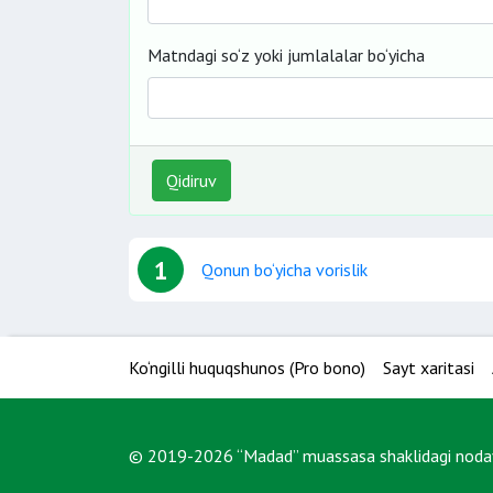
Matndagi so‘z yoki jumlalalar bo‘yicha
Qidiruv
1
Qonun bo‘yicha vorislik
Ko‘ngilli huquqshunos (Pro bono)
Sayt xaritasi
© 2019-2026 “Madad” muassasa shaklidagi nodavl