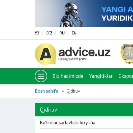
ЎЗ
O‘Z
RU
EN
Biz haqimizda
Yangiliklar
Eksper
Bosh sahifa
Qidiruv
Qidiruv
Bo'limlar sarlavhasi bo’yicha