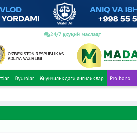
24/7 ҳуқуқий маслаҳат
tlar
Byurolar
Қонунчиликдаги янгиликлар
Pro bono