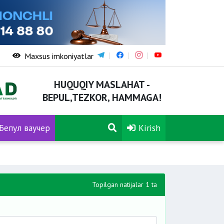
Maxsus imkoniyatlar
HUQUQIY MASLAHAT -
BEPUL,TEZKOR, HAMMAGA!
Бепул ваучер
Kirish
Topilgan natijalar 1 ta