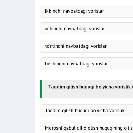
Meros qoldiruvchining bolalari
ikkinchi navbatdagi vorislar
tug‘ishgan ha
uchinchi navbatdagi vorislar
tug‘ishgan ama
to‘rtinchi navbatdagi vorislar
oltinchi dar
qarindoshlari
beshinchi navbatdagi vorislar
mehnatga qobil
Taqdim qilish huquqi bo‘yicha vorislik
Taqdim qilish huquqi bo‘yicha vorislik
taqdirda
Merosni qabul qilib olish huquqining o‘ti