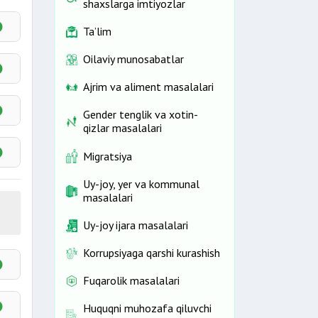
shaxslarga imtiyozlar
Ta’lim
Oilaviy munosabatlar
Ajrim va aliment masalalari
Gender tenglik va xotin-
qizlar masalalari
shqa
Migratsiya
Uy-joy, yer va kommunal
masalalari
Uy-joy ijara masalalari
Korrupsiyaga qarshi kurashish
Fuqarolik masalalari
tgan
Huquqni muhozafa qiluvchi