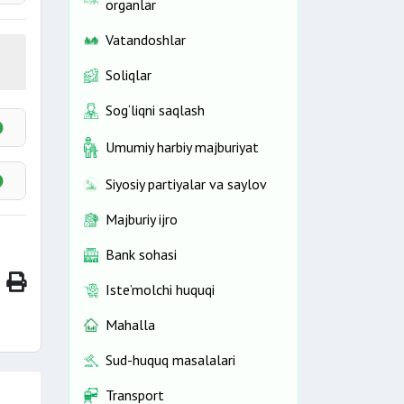
organlar
Vatandoshlar
Soliqlar
eyin
Sog‘liqni saqlash
Umumiy harbiy majburiyat
idan
ikda
Siyosiy partiyalar va saylov
Majburiy ijro
Bank sohasi
Iste’molchi huquqi
Mahalla
 yil
Sud-huquq masalalari
Transport