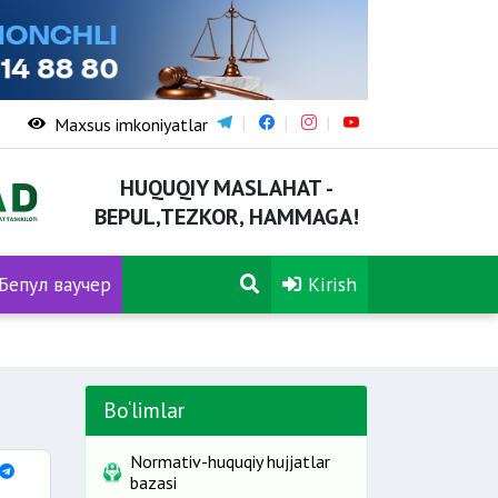
Maxsus imkoniyatlar
HUQUQIY MASLAHAT -
BEPUL,TEZKOR, HAMMAGA!
Бепул ваучер
Kirish
Bo‘limlar
Normativ-huquqiy hujjatlar
bazasi