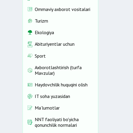
Ommaviy axborot vositalari
Turizm
Ekologiya
Abituriyentlar uchun
Sport
Axborotlashtirish (turfa
Mavzular)
Haydovchilik huquqini olish
IT soha yuzasidan
Ma’lumotlar
NNT faoliyati bo'yicha
qonunchilik normalari