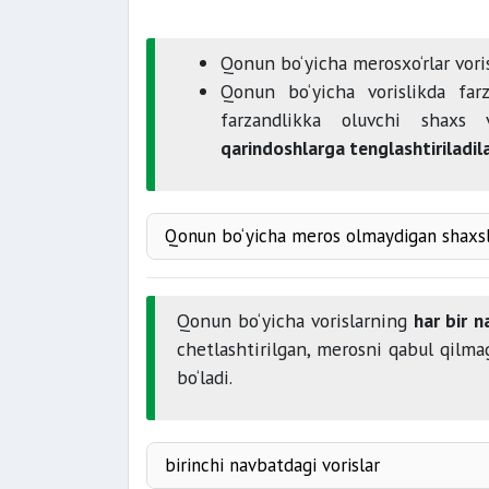
Qonun bo‘yicha merosxo‘rlar vori
Qonun bo‘yicha vorislikda farz
farzandlikka oluvchi shaxs 
qarindoshlarga tenglashtiriladila
Qonun bo‘yicha meros olmaydigan shaxs
Farzandlikka olinganlar
Qonun bo‘yicha vorislarning
har bir 
Farzandlikka olingan shaxsning ota-
chetlashtirilgan, merosni qabul qilm
bo‘ladi.
birinchi navbatdagi vorislar