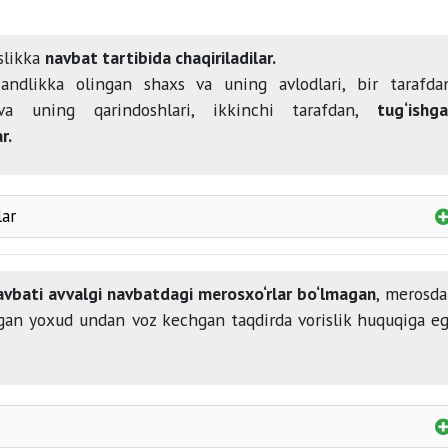
slikka
navbat tartibida chaqiriladilar.
andlikka olingan shaxs va uning avlodlari, bir tarafda
va uning qarindoshlari, ikkinchi tarafdan,
tug‘ishg
r.
lar
navbati avvalgi navbatdagi merosxo‘rlar bo‘lmagan
, merosd
onasi
agan yoxud undan voz kechgan taqdirda vorislik huquqiga e