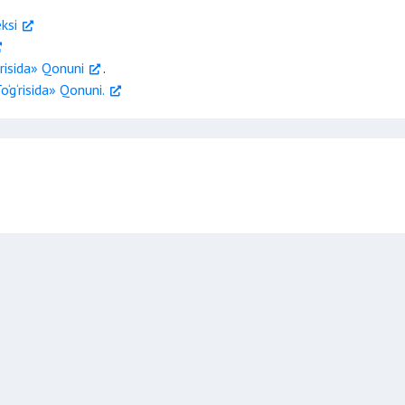
ksi
dan bir qismini meros qilib oladilar.
‘risida» Qonuni
.
‘g‘risida» Qonuni.