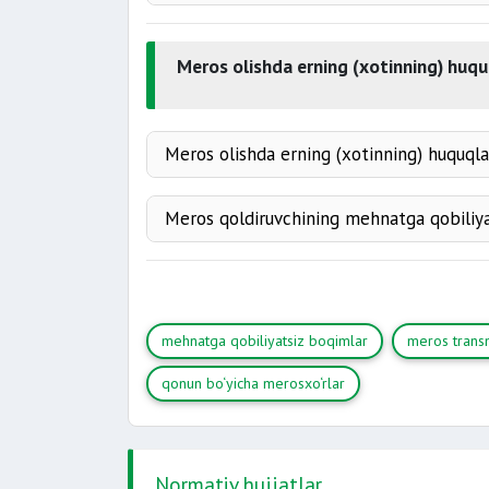
Bola, nevara, chevara, evara merosxo
qabul qilib olishga ulgur
Meros olishda erning (xotinning) huqu
Meros olishda erning (xotinning) huquqla
ochilgan meros tarkibiga kirmaydi.
umumiy asoslarda
Meros qoldiruvchining mehnatga qobiliya
orttirilgan mol-mulkning muayyan q
mehnatga qobiliyatsiz boqimlar
meros transm
qonun bo‘yicha merosxo‘rlar
m
uning qaramog‘ida turgan bo‘lsalar
Normativ hujjatlar