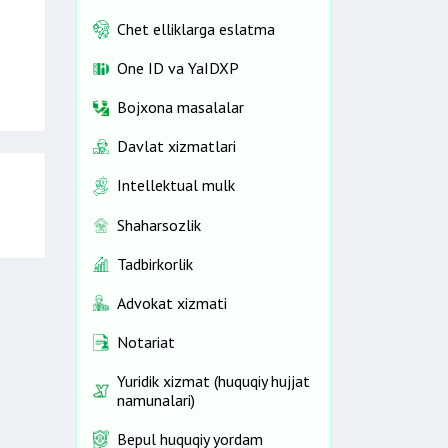
Chet elliklarga eslatma
One ID vа YaIDXP
Bojxona masalalar
Davlat xizmatlari
Intellektual mulk
Shaharsozlik
Tadbirkorlik
Advokat xizmati
Notariat
Yuridik xizmat (huquqiy hujjat
namunalari)
Bepul huquqiy yordam