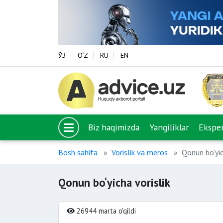
ЎЗ
O‘Z
RU
EN
Biz haqimizda
Yangiliklar
Eksper
Bosh sahifa
Vorislik va meros
Qonun bo‘yic
Qonun bo‘yicha vorislik
26944 marta o'qildi