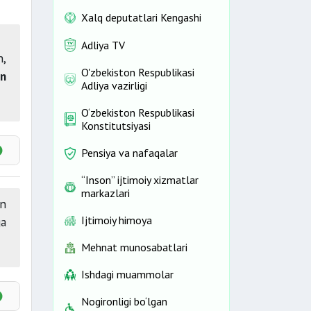
Xalq deputatlari Kengashi
Adliya TV
n,
O'zbekiston Respublikasi
an
Adliya vazirligi
O‘zbekiston Respublikasi
Konstitutsiyasi
Pensiya va nafaqalar
“Inson” ijtimoiy xizmatlar
markazlari
an
Ijtimoiy himoya
ga
Mehnat munosabatlari
Ishdagi muammolar
Nogironligi bo‘lgan