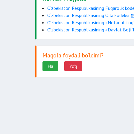
O‘zbekiston Respublikasining Fuqarolik kode
ko‘pi bilan merosning to‘rt
O‘zbekiston Respublikasining Oila kodeksi
O‘zbekiston Respublikasining «Notariat to‘g
O‘zbekiston Respublikasining «Davlat Boji To
Maqola foydali bo‘ldimi?
Ha
Yo'q