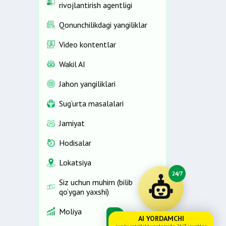
rivojlantirish agentligi
Qonunchilikdagi yangiliklar
Video kontentlar
Wakil AI
Jahon yangiliklari
Sug‘urta masalalari
Jamiyat
Hodisalar
Lokatsiya
24/7
Siz uchun muhim (bilib
qo‘ygan yaxshi)
Moliya
AI YORDAMCHI