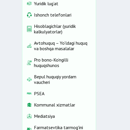
Yuridik lug‘at
Ishonch telefonlari
Hisoblagichlar (yuridik
kalkulyatorlar)
Avtohuquq – Yo‘ldagi huquq
va boshqa masalalar
Pro bono-Ko‘ngilli
huquqshunos
Bepul huquqiy yordam
vaucheri
PSEA
Kommunal xizmatlar
Mediatsiya
Farmatsevtika tarmog'ini