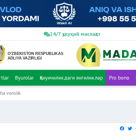
24/7 ҳуқуқий маслаҳат
tlar
Byurolar
Қонунчиликдаги янгиликлар
Pro bono
ha vorislik