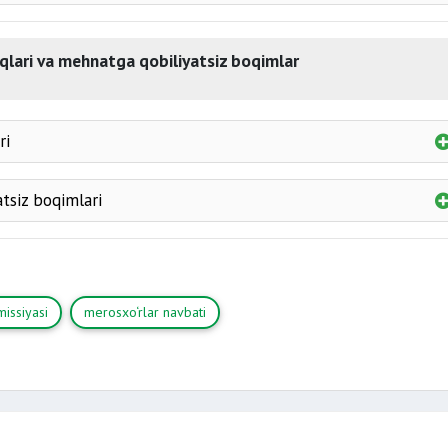
‘rligida
masdan vafot etgan bo‘lsa,
qlari va mehnatga qobiliyatsiz boqimlar
merosxo‘rning vafotidan k
ri
merosxo‘rlari tomon
birgal
tsiz boqimlari
ismiga
1 yil uning qaramog‘ida bo‘lgan
merosxo‘rlar jumlasiga kiradi.
issiyasi
merosxo‘rlar navbati
ehnatga qobiliyatsiz shaxslar
kamida 1