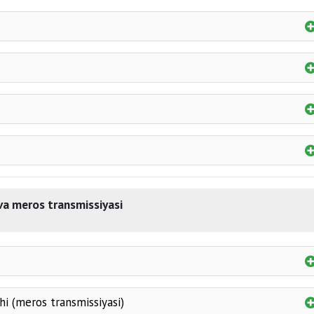
birinchi navbatdagi
mda ona (ota) bir ota (ona) boshqa
kisi, tog‘asi, ammasi va xolasi
ajagacha (oltinchi daraja ham shunga kiradi) bo‘lgan bo
iyatsiz boqimlari.
teng ulushlarda meros oladilar
 va meros transmissiyasi
merosxo‘r meros ochilgunga qadar vafot e
shi (meros transmissiyasi)