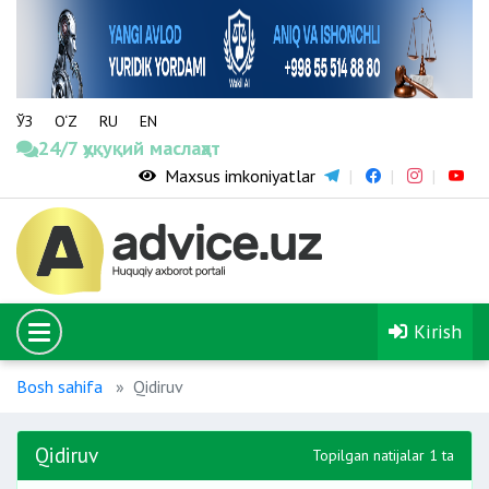
ЎЗ
O‘Z
RU
EN
24/7 ҳуқуқий маслаҳат
Maxsus imkoniyatlar
Kirish
Bosh sahifa
Qidiruv
Qidiruv
Topilgan natijalar 1 ta