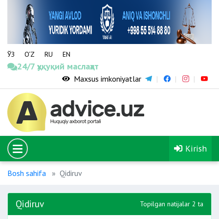
ЎЗ
O‘Z
RU
EN
24/7 ҳуқуқий маслаҳат
Maxsus imkoniyatlar
Kirish
Bosh sahifa
Qidiruv
Qidiruv
Topilgan natijalar 2 ta