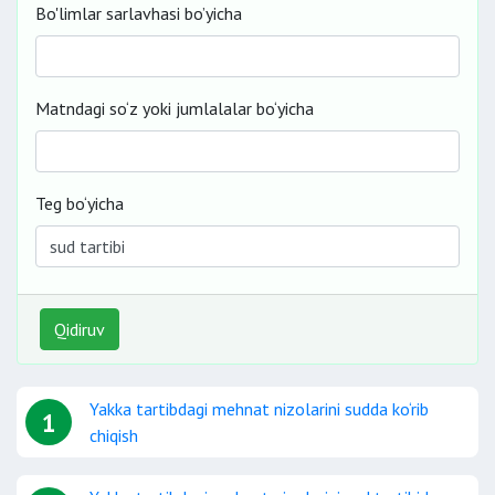
Bo'limlar sarlavhasi bo’yicha
Matndagi so‘z yoki jumlalalar bo‘yicha
Teg bo‘yicha
Qidiruv
Yakka tartibdagi mehnat nizolarini sudda ko‘rib
1
chiqish