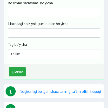
Bo'limlar sarlavhasi bo’yicha
Matndagi so‘z yoki jumlalalar bo‘yicha
Teg bo‘yicha
Qidiruv
1
Nogironligi bo‘lgan shaxslarning ta’lim olish huquqi