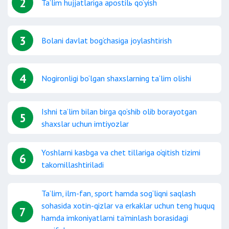
2
Ta’lim hujjatlariga apostilь qo‘yish
3
Bolani davlat bog‘chasiga joylashtirish
4
Nogironligi bo‘lgan shaxslarning ta’lim olishi
Ishni ta’lim bilan birga qo‘shib olib borayotgan
5
shaxslar uchun imtiyozlar
Yoshlarni kasbga va chet tillariga o‘qitish tizimi
6
takomillashtiriladi
Ta’lim, ilm-fan, sport hamda sog‘liqni saqlash
sohasida xotin-qizlar va erkaklar uchun teng huquq
7
hamda imkoniyatlarni ta’minlash borasidagi