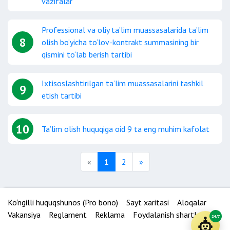
vazifalar
Professional va oliy ta’lim muassasalarida ta’lim
8
olish bo‘yicha to‘lov-kontrakt summasining bir
qismini to‘lab berish tartibi
Ixtisoslashtirilgan ta’lim muassasalarini tashkil
9
etish tartibi
10
Ta’lim olish huquqiga oid 9 ta eng muhim kafolat
Previous
Next
«
1
2
»
Ko‘ngilli huquqshunos (Pro bono)
Sayt xaritasi
Aloqalar
Vakansiya
Reglament
Reklama
Foydalanish shartlari
24/7