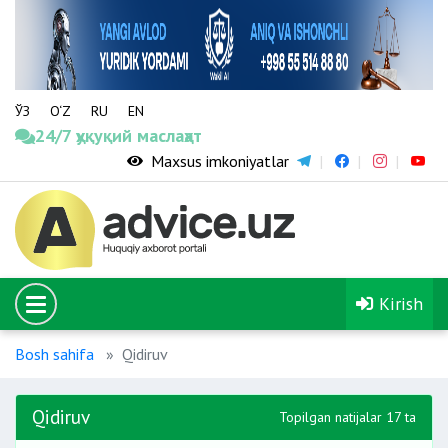
ЎЗ
O‘Z
RU
EN
24/7 ҳуқуқий маслаҳат
Maxsus imkoniyatlar
Kirish
Bosh sahifa
Qidiruv
Qidiruv
Topilgan natijalar 17 ta