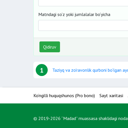
Matndagi so‘z yoki jumlalalar bo‘yicha
Qidiruv
1
Taziyq va zo‘ravonlik qurboni bo‘lgan ayo
Ko‘ngilli huquqshunos (Pro bono)
Sayt xaritasi
© 2019-2026 “Madad” muassasa shaklidagi nodavl