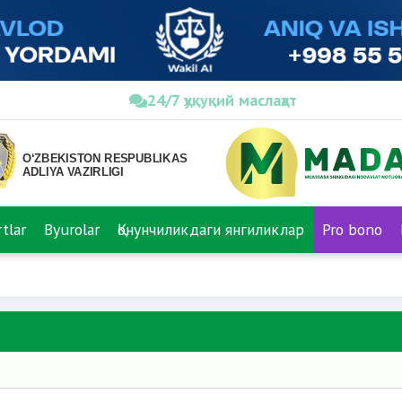
24/7 ҳуқуқий маслаҳат
tlar
Byurolar
Қонунчиликдаги янгиликлар
Pro bono