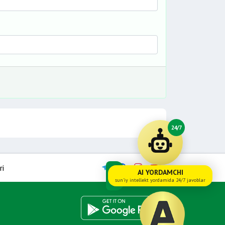
24/7
ri
AI YORDAMCHI
sun'iy intellekt yordamida 24/7 javoblar