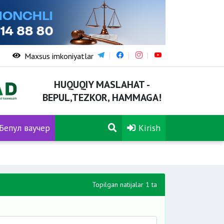
Maxsus imkoniyatlar
HUQUQIY MASLAHAT -
BEPUL,TEZKOR, HAMMAGA!
Бепул ваучер
Kirish
Topilgan natijalar 1 ta