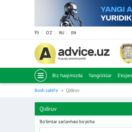
ЎЗ
O‘Z
RU
EN
Biz haqimizda
Yangiliklar
Eksper
Bosh sahifa
Qidiruv
Qidiruv
Bo'limlar sarlavhasi bo’yicha