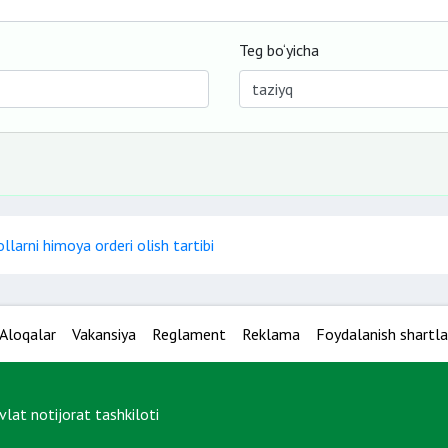
Teg bo‘yicha
llarni himoya orderi olish tartibi
Aloqalar
Vakansiya
Reglament
Reklama
Foydalanish shartla
at notijorat tashkiloti