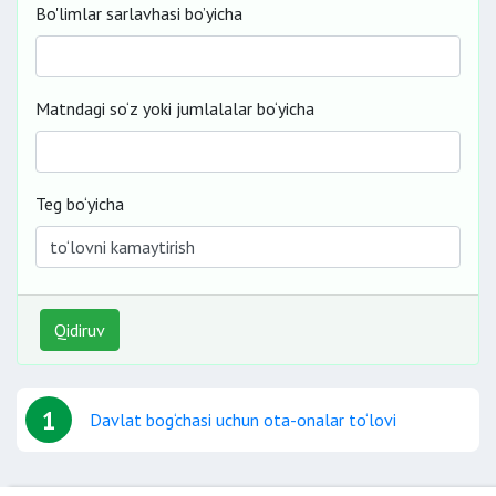
Bo'limlar sarlavhasi bo’yicha
Matndagi so‘z yoki jumlalalar bo‘yicha
Teg bo‘yicha
Qidiruv
1
Davlat bog‘chasi uchun ota-onalar to‘lovi