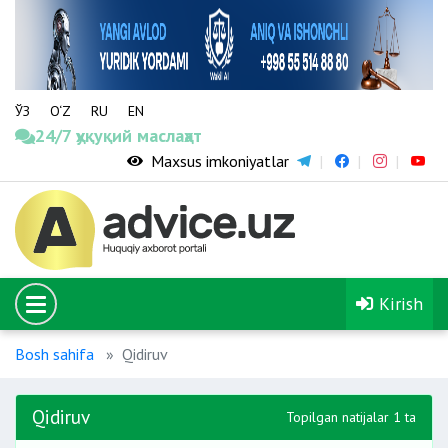
ЎЗ
O‘Z
RU
EN
24/7 ҳуқуқий маслаҳат
Maxsus imkoniyatlar
Kirish
Bosh sahifa
Qidiruv
Qidiruv
Topilgan natijalar 1 ta