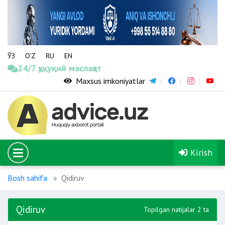
ЎЗ
O‘Z
RU
EN
24/7 ҳуқуқий маслаҳат
Maxsus imkoniyatlar
Kirish
Bosh sahifa
Qidiruv
Qidiruv
Topilgan natijalar 2 ta