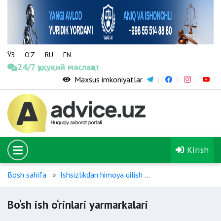
ЎЗ
O‘Z
RU
EN
24/7 ҳуқуқий маслаҳат
Maxsus imkoniyatlar
Kirish
Bosh sahifa
Ishsizlikdan himoya qilish
Bo‘sh ish o‘rinlari y
Bo‘sh ish o‘rinlari yarmarkalari