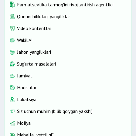
Farmatsevtika tarmog'ini rivojlantirish agentligi
Qonunchilikdagi yangiliklar
Video kontentlar
Wakil AI
Jahon yangiliklari
Sug‘urta masalalari
Jamiyat
Hodisalar
Lokatsiya
Siz uchun muhim (bilib qo‘ygan yaxshi)
Moliya
Mahalla “yettiligi”