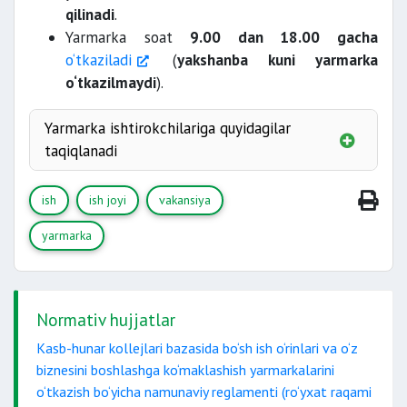
qilinadi
.
Yarmarka soat
9.00 dan 18.00 gacha
o‘tkaziladi
(
yakshanba kuni yarmarka
o‘tkazilmaydi
).
Yarmarka ishtirokchilariga quyidagilar
taqiqlanadi
ish
ish joyi
vakansiya
sog‘lig‘iga xavf tug‘diruvchi
yarmarka
Normativ hujjatlar
Kasb-hunar kollejlari bazasida bo‘sh ish o‘rinlari va o‘z
biznesini boshlashga ko‘maklashish yarmarkalarini
o‘tkazish bo‘yicha namunaviy reglamenti (ro‘yxat raqami