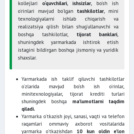
kollejlari
o‘quvchilari
,
ishsizlar
, bo‘sh ish
o‘rinlari mavjud bo‘lgan
tashkilotlar
, mini
texnologiyalarni ishlab chiqarish va
realizatsiya qilish bilan shug‘ullanuvchi va
boshqa tashkilotlar,
tijorat banklari
,
shuningdek yarmarkada ishtirok etish
istagini bildirgan boshqa jismoniy va yuridik
shaxslar.
Yarmarkada ish taklif qiluvchi tashkilotlar
o‘zlarida mavjud bo‘sh ish o‘rinlar,
minitexnologiyalar, tijorat krediti turlari
shuningdek boshqa
ma’lumotlarni taqdim
qiladi.
Yarmarka o‘tkazish joyi, sanasi, vaqti va telefon
raqamlari ommaviy axborot vositalarida
yarmarka o‘tkazishdan
10 kun oldin e’lon