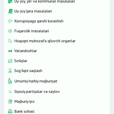
Uy-joy, yer va kommunal masalalari
Uy-joy ijara masalalari
Korrupsiyaga qarshi kurashish
Fuqarolik masalalari
Huquqni muhozafa qiluvchi organlar
Vatandoshlar
Soliqlar
Sog‘liqni saqlash
Umumiy harbiy majburiyat
Siyosiy partiyalar va saylov
Majburiy ijro
Bank sohasi