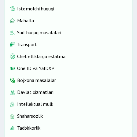
Iste’molchi huquqi
Mahalla
Sud-huquq masalalari
Transport
Chet elliklarga eslatma
One ID vа YaIDXP
Bojxona masalalar
Davlat xizmatlari
Intellektual mulk
Shaharsozlik
Tadbirkorlik