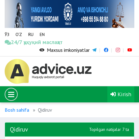
ЎЗ
O‘Z
RU
EN
24/7 ҳуқуқий маслаҳат
Maxsus imkoniyatlar
Kirish
Bosh sahifa
Qidiruv
Qidiruv
Topilgan natijalar 7 ta