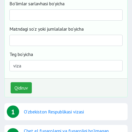
Bo'limlar sarlavhasi bo’yicha
Matndagi so‘z yoki jumlalalar bo‘yicha
Teg bo‘yicha
Qidiruv
1
O‘zbekiston Respublikasi vizasi
Chet el fuqarolarni va fuqaroligi bo‘lmagan