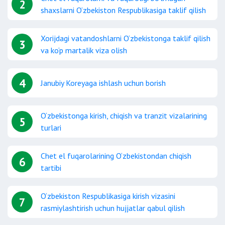
2
shaxslarni O‘zbekiston Respublikasiga taklif qilish
Xorijdagi vatandoshlarni O‘zbekistonga taklif qilish
3
va ko‘p martalik viza olish
4
Janubiy Koreyaga ishlash uchun borish
O‘zbekistonga kirish, chiqish va tranzit vizalarining
5
turlari
Chet el fuqarolarining O‘zbekistondan chiqish
6
tartibi
O‘zbekiston Respublikasiga kirish vizasini
7
rasmiylashtirish uchun hujjatlar qabul qilish