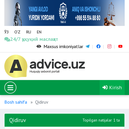
ЎЗ
O‘Z
RU
EN
24/7 ҳуқуқий маслаҳат
Maxsus imkoniyatlar
Kirish
Bosh sahifa
Qidiruv
Qidiruv
Topilgan natijalar 1 ta