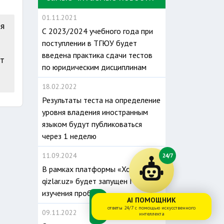
01.11.2021
ся
С 2023/2024 учебного года при
поступлении в ТГЮУ будет
введена практика сдачи тестов
ат
по юридическим дисциплинам
18.02.2022
Результаты теста на определение
уровня владения иностранным
языком будут публиковаться
через 1 неделю
11.09.2024
24/7
В рамках платформы «Xotin-
qizlar.uz» будет запущен Модуль
изучения проблем
AI ПОМОЩНИК
ответы 24/7 с помощью искусственного
09.11.2022
интеллекта