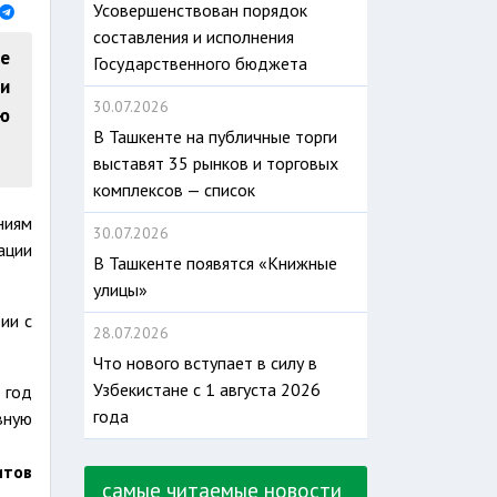
Усовершенствован порядок
составления и исполнения
е
Государственного бюджета
ии
30.07.2026
ю
В Ташкенте на публичные торги
выставят 35 рынков и торговых
комплексов — список
ниям
30.07.2026
ации
В Ташкенте появятся «Книжные
улицы»
ии с
28.07.2026
Что нового вступает в силу в
Узбекистане с 1 августа 2026
1 год
года
вную
итов
самые читаемые новости