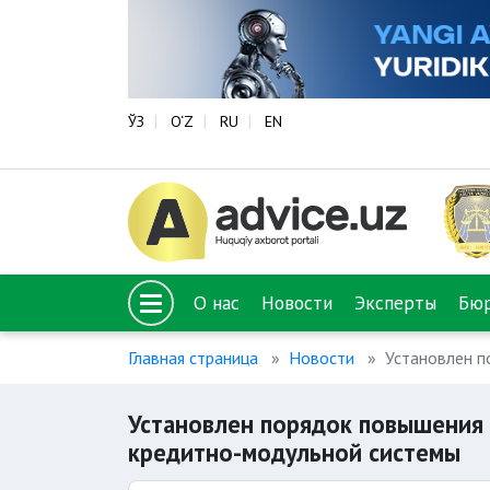
ЎЗ
O‘Z
RU
EN
О нас
Новости
Эксперты
Бю
Главная страница
Новости
Установлен п
Установлен порядок повышения 
кредитно-модульной системы