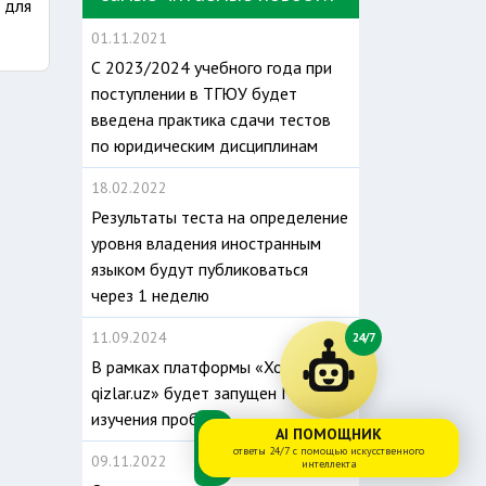
 для
01.11.2021
С 2023/2024 учебного года при
поступлении в ТГЮУ будет
введена практика сдачи тестов
по юридическим дисциплинам
18.02.2022
Результаты теста на определение
уровня владения иностранным
языком будут публиковаться
через 1 неделю
11.09.2024
24/7
В рамках платформы «Xotin-
qizlar.uz» будет запущен Модуль
изучения проблем
AI ПОМОЩНИК
ответы 24/7 с помощью искусственного
09.11.2022
интеллекта