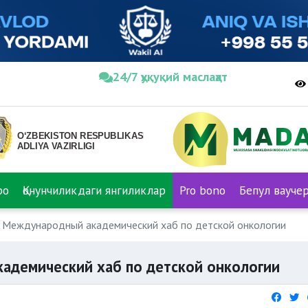
24/7 ҳуқуқий маслаҳат
ро
Қонунчиликдаги янгиликлар
Pro bono
Бепул вауче
 Международный академический хаб по детской онкологии
адемический хаб по детской онкологии
в