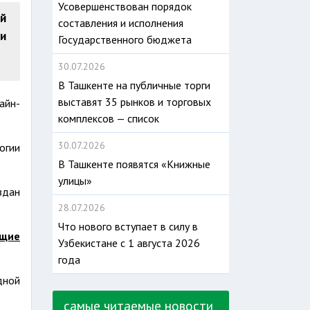
Усовершенствован порядок
й
составления и исполнения
ии
Государственного бюджета
30.07.2026
В Ташкенте на публичные торги
выставят 35 рынков и торговых
айн-
комплексов — список
30.07.2026
огии
В Ташкенте появятся «Книжные
улицы»
здан
28.07.2026
Что нового вступает в силу в
ющие
Узбекистане с 1 августа 2026
года
дной
самые читаемые новости