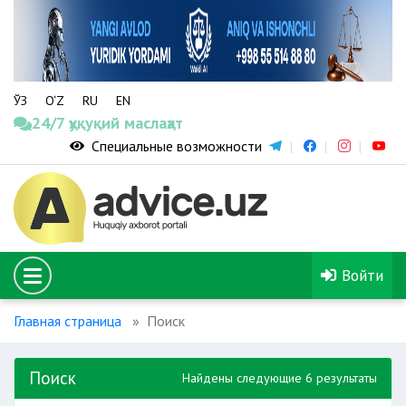
ЎЗ
O‘Z
RU
EN
24/7 ҳуқуқий маслаҳат
Специальные возможности
Войти
Главная страница
Поиск
Поиск
Найдены следующие 6 результаты