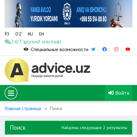
ЎЗ
O‘Z
RU
EN
24/7 ҳуқуқий маслаҳат
Специальные возможности
Войти
Главная страница
Поиск
Поиск
Найдены следующие 2 результаты