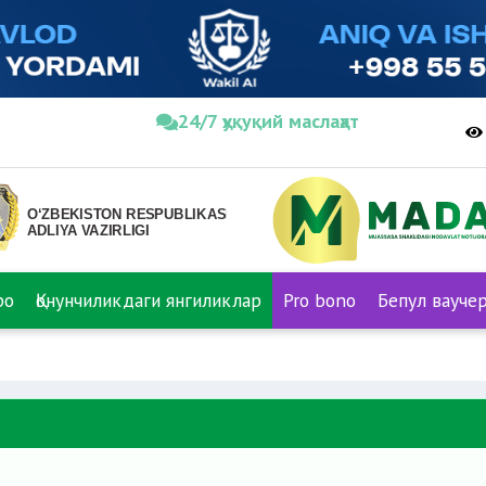
24/7 ҳуқуқий маслаҳат
ро
Қонунчиликдаги янгиликлар
Pro bono
Бепул вауче